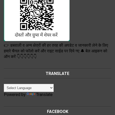
👉 डबवाली व अन्य क्षेत्रों की हर तरह की अपडेट व जानकारी लेने के लिए
हमारे चैनल को फॉलो करें और राइट साईड पर दिये गए 🔔 बेल आइकन को
ऑन करें 👇👇👇👇👇👇
TRANSLATE
Powered by
Translate
FACEBOOK