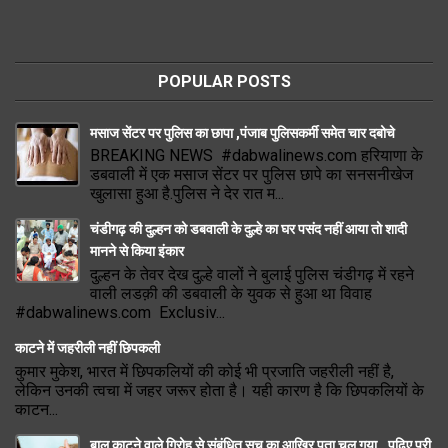
POPULAR POSTS
मसाज सेंटर पर पुलिस का छापा ,पंजाब पुलिसकर्मी समेत चार दबोचे
BREAKING NEWS #dabwalinews.com हरियाणा के
डबवाली में एक मसाज सेंटर पर पुलिस छापे का सनसनीखेज
खुलासा हुआ है.पुलिस ने देर रात म...
चंडीगढ़ की दुल्हन को डबवाली के दुल्हे का घर पसंद नहीं आया तो शादी
मानने से किया इंकार
दुल्हन के तेवर देख दुल्हे वालों ने बुलाई पुलिस चंडीगढ़ में रहने
वाली लडक़ी की डबवाली के युवक से हुआ था विवाह
#dabwalinews.com Exclusiv...
काटने में जहरीली नहीं छिपकली
कुमार मुकेश, भारत में छिपकलियों की कोई भी प्रजाति जहरीली नहीं है,
लेकिन उनकी त्वचा में जहर जरूर होता है। यही कारण है कि छिपकलियों के
काटन...
बाल काटने वाले गिरोह से संबंधित सच का आखिर पता चल गया.. पढ़िए पूरी