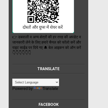
👉 डबवाली व अन्य क्षेत्रों की हर तरह की अपडेट व
जानकारी लेने के लिए हमारे चैनल को फॉलो करें और
राइट साईड पर दिये गए 🔔 बेल आइकन को ऑन करें
👇👇👇👇👇👇
TRANSLATE
Powered by
Translate
FACEBOOK