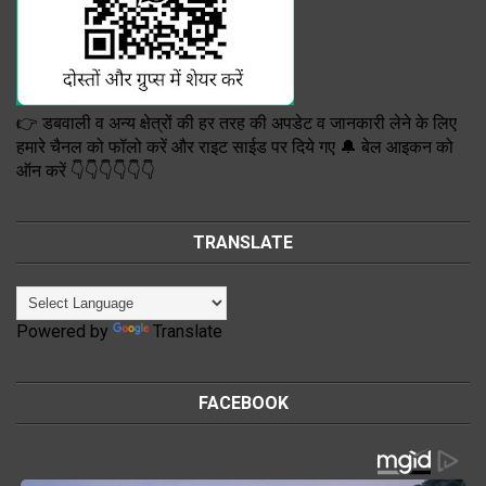
👉 डबवाली व अन्य क्षेत्रों की हर तरह की अपडेट व जानकारी लेने के लिए
हमारे चैनल को फॉलो करें और राइट साईड पर दिये गए 🔔 बेल आइकन को
ऑन करें 👇👇👇👇👇👇
TRANSLATE
Powered by
Translate
FACEBOOK