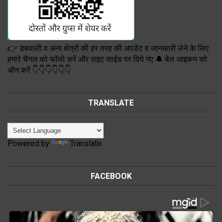
👉 डबवाली व अन्य क्षेत्रों की हर तरह की अपडेट व जानकारी लेने के लिए
हमारे चैनल को फॉलो करें और राइट साईड पर दिये गए 🔔 बेल आइकन को
ऑन करें 👇👇👇👇👇👇
TRANSLATE
Powered by
Translate
FACEBOOK