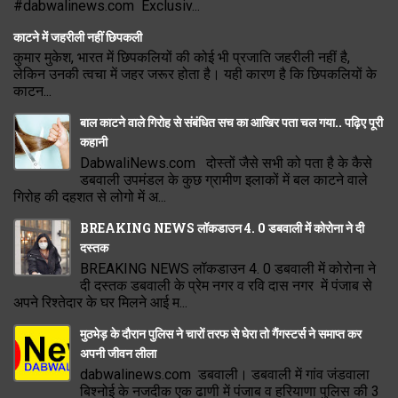
#dabwalinews.com Exclusiv...
काटने में जहरीली नहीं छिपकली
कुमार मुकेश, भारत में छिपकलियों की कोई भी प्रजाति जहरीली नहीं है,
लेकिन उनकी त्वचा में जहर जरूर होता है। यही कारण है कि छिपकलियों के
काटन...
बाल काटने वाले गिरोह से संबंधित सच का आखिर पता चल गया.. पढ़िए पूरी
कहानी
DabwaliNews.com दोस्तों जैसे सभी को पता है के कैसे
डबवाली उपमंडल के कुछ ग्रामीण इलाकों में बल काटने वाले
गिरोह की दहशत से लोगो में अ...
BREAKING NEWS लॉकडाउन 4. 0 डबवाली में कोरोना ने दी
दस्तक
BREAKING NEWS लॉकडाउन 4. 0 डबवाली में कोरोना ने
दी दस्तक डबवाली के प्रेम नगर व रवि दास नगर में पंजाब से
अपने रिश्तेदार के घर मिलने आई म...
मुठभेड़ के दौरान पुलिस ने चारों तरफ से घेरा तो गैंगस्टर्स ने समाप्त कर
अपनी जीवन लीला
dabwalinews.com डबवाली। डबवाली में गांव जंडवाला
बिश्नोई के नजदीक एक ढाणी में पंजाब व हरियाणा पुलिस की 3