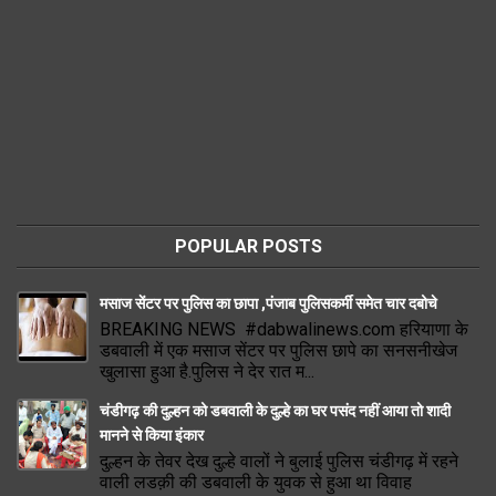
POPULAR POSTS
मसाज सेंटर पर पुलिस का छापा ,पंजाब पुलिसकर्मी समेत चार दबोचे
BREAKING NEWS #dabwalinews.com हरियाणा के
डबवाली में एक मसाज सेंटर पर पुलिस छापे का सनसनीखेज
खुलासा हुआ है.पुलिस ने देर रात म...
चंडीगढ़ की दुल्हन को डबवाली के दुल्हे का घर पसंद नहीं आया तो शादी
मानने से किया इंकार
दुल्हन के तेवर देख दुल्हे वालों ने बुलाई पुलिस चंडीगढ़ में रहने
वाली लडक़ी की डबवाली के युवक से हुआ था विवाह