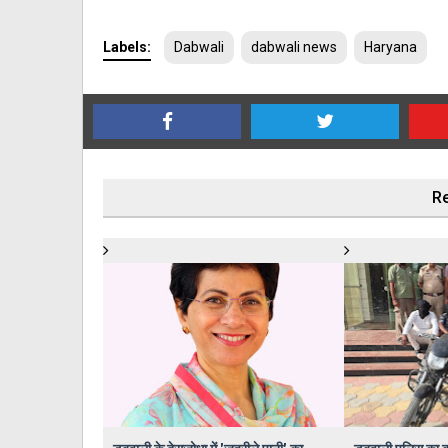
Labels:
Dabwali
dabwali news
Haryana
Re