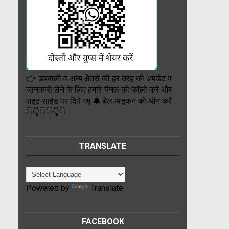
👉 डबवाली व अन्य क्षेत्रों की हर तरह की अपडेट व
जानकारी लेने के लिए हमारे चैनल को फॉलो करें और
राइट साईड पर दिये गए 🔔 बेल आइकन को ऑन करें
👇👇👇👇👇👇
TRANSLATE
Powered by
Translate
FACEBOOK