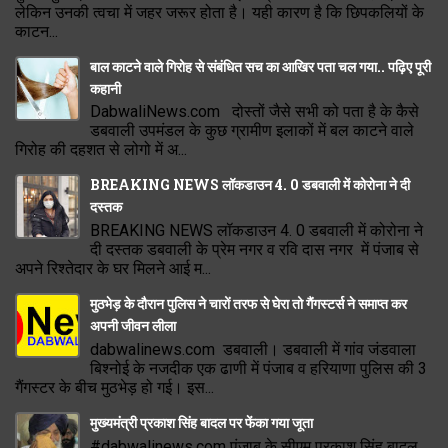
लेकिन उनकी त्वचा में जहर जरूर होता है। यही कारण है कि छिपकलियों के
काटन...
बाल काटने वाले गिरोह से संबंधित सच का आखिर पता चल गया.. पढ़िए पूरी
कहानी
DabwaliNews.com दोस्तों जैसे सभी को पता है के कैसे
डबवाली उपमंडल के कुछ ग्रामीण इलाकों में बल काटने वाले
गिरोह की दहशत से लोगो में अ...
BREAKING NEWS लॉकडाउन 4. 0 डबवाली में कोरोना ने दी
दस्तक
BREAKING NEWS लॉकडाउन 4. 0 डबवाली में कोरोना ने
दी दस्तक डबवाली के प्रेम नगर व रवि दास नगर में पंजाब से
अपने रिश्तेदार के घर मिलने आई म...
मुठभेड़ के दौरान पुलिस ने चारों तरफ से घेरा तो गैंगस्टर्स ने समाप्त कर
अपनी जीवन लीला
dabwalinews.com डबवाली। डबवाली में गांव जंडवाला
बिश्नोई के नजदीक एक ढाणी में पंजाब व हरियाणा पुलिस की 3
गैंगस्टर के बीच मुठभेड़ हो गई। इस...
मुख्यमंत्री प्रकाश सिंह बादल पर फेंका गया जूता
#dabwalinews.com पंजाब के सीएम प्रकाश सिंह बादल