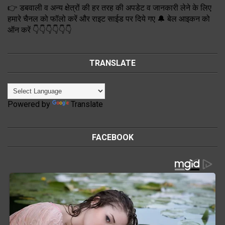
👉 डबवाली व अन्य क्षेत्रों की हर तरह की अपडेट व जानकारी लेने के लिए
हमारे चैनल को फॉलो करें और राइट साईड पर दिये गए 🔔 बेल आइकन को
ऑन करें 👇👇👇👇👇👇
TRANSLATE
Powered by
Translate
FACEBOOK