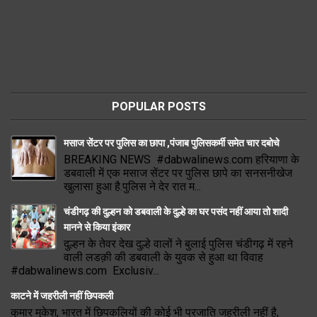
POPULAR POSTS
मसाज सेंटर पर पुलिस का छापा ,पंजाब पुलिसकर्मी समेत चार दबोचे
BREAKING NEWS #dabwalinews.com हरियाणा के
डबवाली में एक मसाज सेंटर पर पुलिस छापे का सनसनीखेज
खुलासा हुआ है.पुलिस ने देर रात म...
चंडीगढ़ की दुल्हन को डबवाली के दुल्हे का घर पसंद नहीं आया तो शादी
मानने से किया इंकार
दुल्हन के तेवर देख दुल्हे वालों ने बुलाई पुलिस चंडीगढ़ में रहने
वाली लडक़ी की डबवाली के युवक से हुआ था विवाह
#dabwalinews.com Exclusiv...
काटने में जहरीली नहीं छिपकली
कुमार मुकेश, भारत में छिपकलियों की कोई भी प्रजाति जहरीली नहीं है,