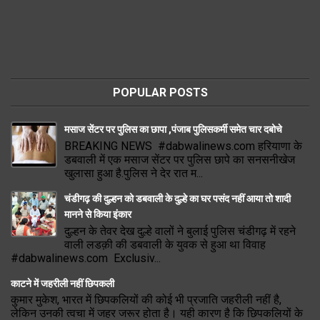
POPULAR POSTS
मसाज सेंटर पर पुलिस का छापा ,पंजाब पुलिसकर्मी समेत चार दबोचे
BREAKING NEWS #dabwalinews.com हरियाणा के
डबवाली में एक मसाज सेंटर पर पुलिस छापे का सनसनीखेज
खुलासा हुआ है.पुलिस ने देर रात म...
चंडीगढ़ की दुल्हन को डबवाली के दुल्हे का घर पसंद नहीं आया तो शादी
मानने से किया इंकार
दुल्हन के तेवर देख दुल्हे वालों ने बुलाई पुलिस चंडीगढ़ में रहने
वाली लडक़ी की डबवाली के युवक से हुआ था विवाह
#dabwalinews.com Exclusiv...
काटने में जहरीली नहीं छिपकली
कुमार मुकेश, भारत में छिपकलियों की कोई भी प्रजाति जहरीली नहीं है,
लेकिन उनकी त्वचा में जहर जरूर होता है। यही कारण है कि छिपकलियों के