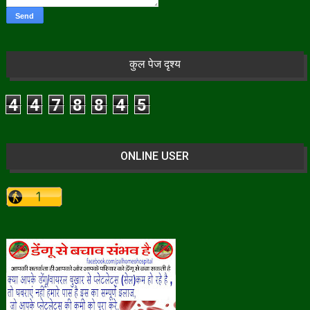
कुल पेज दृश्य
4
4
7
8
8
4
5
ONLINE USER