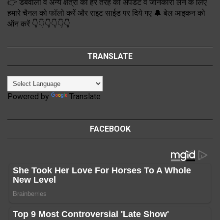
👉 डबवाली व अन्य क्षेत्रों की हर तरह की अपडेट व जानकारी लेने के लिए
हमारे चैनल को फॉलो करें और राइट साईड पर दिये गए 🔔 बेल आइकन को
ऑन करें 👇👇👇👇👇👇
TRANSLATE
Powered by
Translate
FACEBOOK