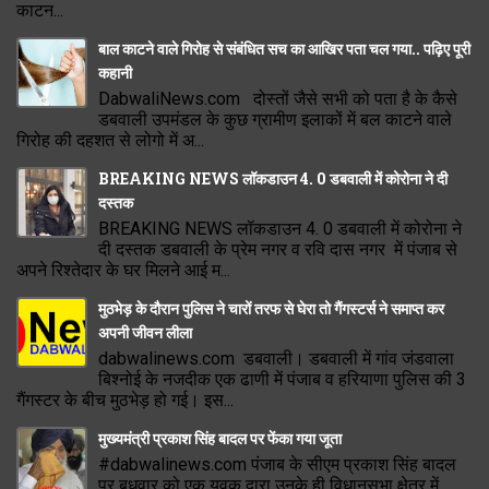
काटन...
बाल काटने वाले गिरोह से संबंधित सच का आखिर पता चल गया.. पढ़िए पूरी
कहानी
DabwaliNews.com दोस्तों जैसे सभी को पता है के कैसे
डबवाली उपमंडल के कुछ ग्रामीण इलाकों में बल काटने वाले
गिरोह की दहशत से लोगो में अ...
BREAKING NEWS लॉकडाउन 4. 0 डबवाली में कोरोना ने दी
दस्तक
BREAKING NEWS लॉकडाउन 4. 0 डबवाली में कोरोना ने
दी दस्तक डबवाली के प्रेम नगर व रवि दास नगर में पंजाब से
अपने रिश्तेदार के घर मिलने आई म...
मुठभेड़ के दौरान पुलिस ने चारों तरफ से घेरा तो गैंगस्टर्स ने समाप्त कर
अपनी जीवन लीला
dabwalinews.com डबवाली। डबवाली में गांव जंडवाला
बिश्नोई के नजदीक एक ढाणी में पंजाब व हरियाणा पुलिस की 3
गैंगस्टर के बीच मुठभेड़ हो गई। इस...
मुख्यमंत्री प्रकाश सिंह बादल पर फेंका गया जूता
#dabwalinews.com पंजाब के सीएम प्रकाश सिंह बादल
पर बुधवार को एक युवक द्वारा उनके ही विधानसभा क्षेत्र में