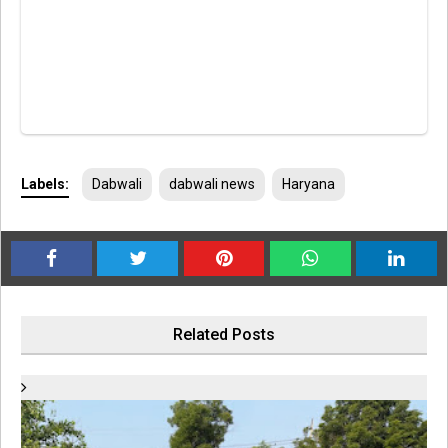
Labels:
Dabwali
dabwali news
Haryana
Related Posts