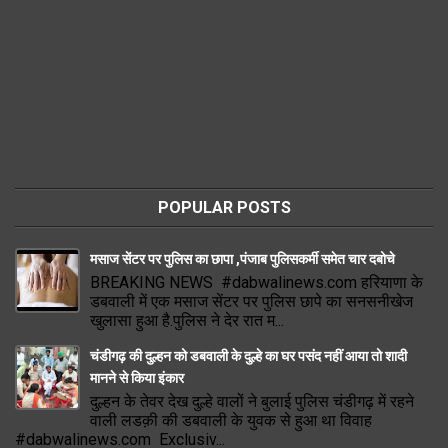
POPULAR POSTS
मसाज सेंटर पर पुलिस का छापा ,पंजाब पुलिसकर्मी समेत चार दबोचे
BREAKING NEWS #dabwalinews.com हरियाणा के
डबवाली में एक मसाज सेंटर पर पुलिस छापे का सनसनीखेज
खुलासा हुआ है.पुलिस ने देर रात म...
चंडीगढ़ की दुल्हन को डबवाली के दुल्हे का घर पसंद नहीं आया तो शादी
मानने से किया इंकार
दुल्हन के तेवर देख दुल्हे वालों ने बुलाई पुलिस चंडीगढ़ में रहने
वाली लडक़ी की डबवाली के युवक से हुआ था विवाह
#dabwalinews.com Exclusiv...