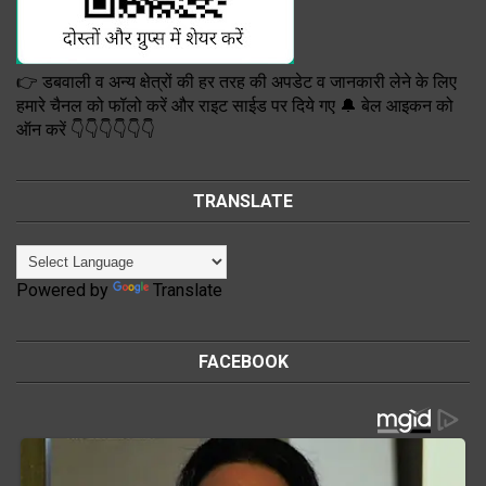
👉 डबवाली व अन्य क्षेत्रों की हर तरह की अपडेट व जानकारी लेने के लिए
हमारे चैनल को फॉलो करें और राइट साईड पर दिये गए 🔔 बेल आइकन को
ऑन करें 👇👇👇👇👇👇
TRANSLATE
Powered by
Translate
FACEBOOK