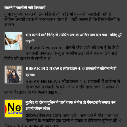
काटने में जहरीली नहीं छिपकली
कुमार मुकेश, भारत में छिपकलियों की कोई भी प्रजाति जहरीली नहीं है,
लेकिन उनकी त्वचा में जहर जरूर होता है। यही कारण है कि छिपकलियों के
काटन...
बाल काटने वाले गिरोह से संबंधित सच का आखिर पता चल गया.. पढ़िए पूरी
कहानी
DabwaliNews.com दोस्तों जैसे सभी को पता है के कैसे
डबवाली उपमंडल के कुछ ग्रामीण इलाकों में बल काटने वाले
गिरोह की दहशत से लोगो में अ...
BREAKING NEWS लॉकडाउन 4. 0 डबवाली में कोरोना ने दी
दस्तक
BREAKING NEWS लॉकडाउन 4. 0 डबवाली में कोरोना ने
दी दस्तक डबवाली के प्रेम नगर व रवि दास नगर में पंजाब से
अपने रिश्तेदार के घर मिलने आई म...
मुठभेड़ के दौरान पुलिस ने चारों तरफ से घेरा तो गैंगस्टर्स ने समाप्त कर
अपनी जीवन लीला
dabwalinews.com डबवाली। डबवाली में गांव जंडवाला
बिश्नोई के नजदीक एक ढाणी में पंजाब व हरियाणा पुलिस की 3
गैंगस्टर के बीच मुठभेड़ हो गई। इस...