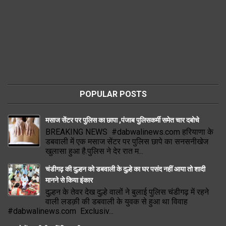
POPULAR POSTS
मसाज सेंटर पर पुलिस का छापा ,पंजाब पुलिसकर्मी समेत चार दबोचे
BREAKING NEWS #dabwalinews.com हरियाणा के
डबवाली में एक मसाज सेंटर पर पुलिस छापे का सनसनीखेज
खुलासा हुआ है.पुलिस ने देर रात म...
चंडीगढ़ की दुल्हन को डबवाली के दुल्हे का घर पसंद नहीं आया तो शादी
मानने से किया इंकार
दुल्हन के तेवर देख दुल्हे वालों ने बुलाई पुलिस चंडीगढ़ में रहने
वाली लडक़ी की डबवाली के युवक से हुआ था विवाह
#dabwalinews.com Exclusiv...