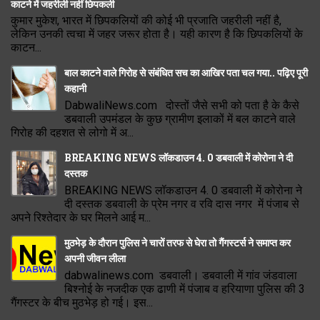
काटने में जहरीली नहीं छिपकली
कुमार मुकेश, भारत में छिपकलियों की कोई भी प्रजाति जहरीली नहीं है,
लेकिन उनकी त्वचा में जहर जरूर होता है। यही कारण है कि छिपकलियों के
काटन...
बाल काटने वाले गिरोह से संबंधित सच का आखिर पता चल गया.. पढ़िए पूरी
कहानी
DabwaliNews.com दोस्तों जैसे सभी को पता है के कैसे
डबवाली उपमंडल के कुछ ग्रामीण इलाकों में बल काटने वाले
गिरोह की दहशत से लोगो में अ...
BREAKING NEWS लॉकडाउन 4. 0 डबवाली में कोरोना ने दी
दस्तक
BREAKING NEWS लॉकडाउन 4. 0 डबवाली में कोरोना ने
दी दस्तक डबवाली के प्रेम नगर व रवि दास नगर में पंजाब से
अपने रिश्तेदार के घर मिलने आई म...
मुठभेड़ के दौरान पुलिस ने चारों तरफ से घेरा तो गैंगस्टर्स ने समाप्त कर
अपनी जीवन लीला
dabwalinews.com डबवाली। डबवाली में गांव जंडवाला
बिश्नोई के नजदीक एक ढाणी में पंजाब व हरियाणा पुलिस की 3
गैंगस्टर के बीच मुठभेड़ हो गई। इस...