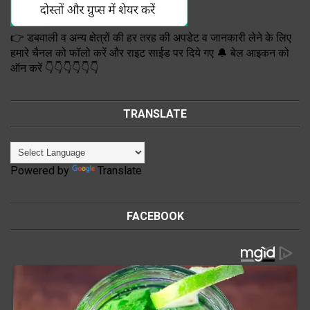
👉 डबवाली व अन्य क्षेत्रों की हर तरह की अपडेट व जानकारी लेने के लिए
हमारे चैनल को फॉलो करें और राइट साईड पर दिये गए 🔔 बेल आइकन को
ऑन करें 👇👇👇👇👇👇
TRANSLATE
Powered by
Translate
FACEBOOK