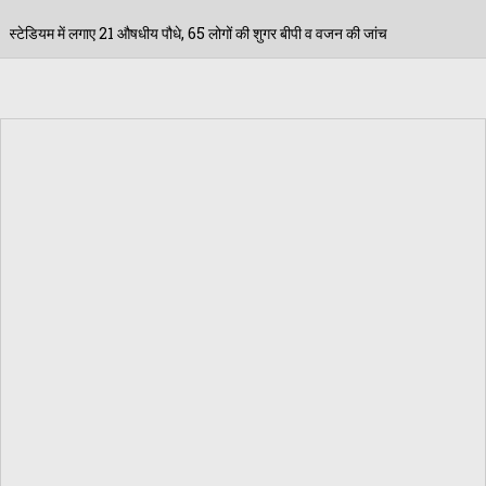
धे, 65 लोगों की शुगर बीपी व वजन की जांच
महाराजा श्री अग्
09/08/2026