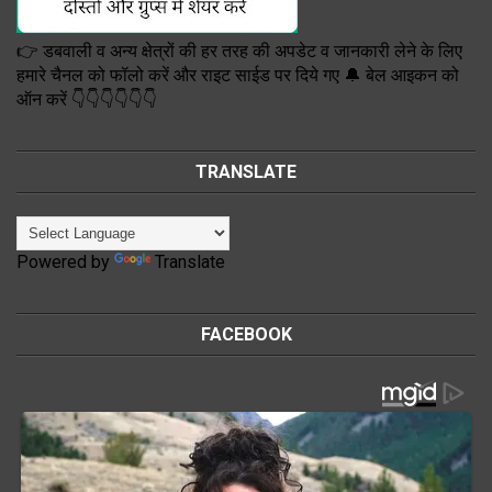
👉 डबवाली व अन्य क्षेत्रों की हर तरह की अपडेट व जानकारी लेने के लिए
हमारे चैनल को फॉलो करें और राइट साईड पर दिये गए 🔔 बेल आइकन को
ऑन करें 👇👇👇👇👇👇
TRANSLATE
Powered by
Translate
FACEBOOK