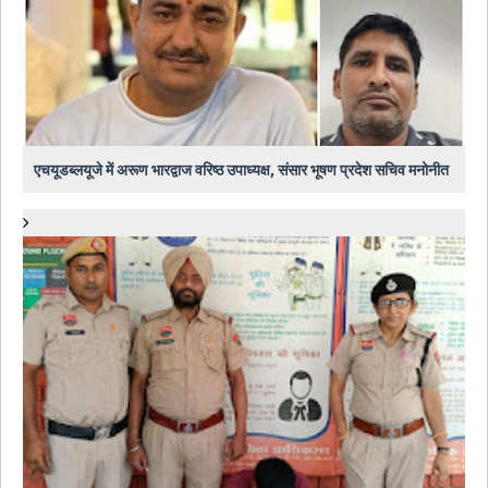
एचयूडब्लयूजे में अरूण भारद्वाज वरिष्ठ उपाध्यक्ष, संसार भूषण प्रदेश सचिव मनोनीत