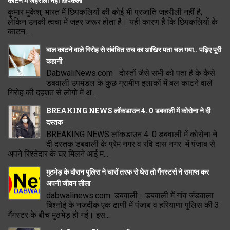
काटने में जहरीली नहीं छिपकली
कुमार मुकेश, भारत में छिपकलियों की कोई भी प्रजाति जहरीली नहीं है,
लेकिन उनकी त्वचा में जहर जरूर होता है। यही कारण है कि छिपकलियों के
काटन...
बाल काटने वाले गिरोह से संबंधित सच का आखिर पता चल गया.. पढ़िए पूरी
कहानी
DabwaliNews.com दोस्तों जैसे सभी को पता है के कैसे
डबवाली उपमंडल के कुछ ग्रामीण इलाकों में बल काटने वाले
गिरोह की दहशत से लोगो में अ...
BREAKING NEWS लॉकडाउन 4. 0 डबवाली में कोरोना ने दी
दस्तक
BREAKING NEWS लॉकडाउन 4. 0 डबवाली में कोरोना ने
दी दस्तक डबवाली के प्रेम नगर व रवि दास नगर में पंजाब से
अपने रिश्तेदार के घर मिलने आई म...
मुठभेड़ के दौरान पुलिस ने चारों तरफ से घेरा तो गैंगस्टर्स ने समाप्त कर
अपनी जीवन लीला
dabwalinews.com डबवाली। डबवाली में गांव जंडवाला
बिश्नोई के नजदीक एक ढाणी में पंजाब व हरियाणा पुलिस की 3
गैंगस्टर के बीच मुठभेड़ हो गई। इस...