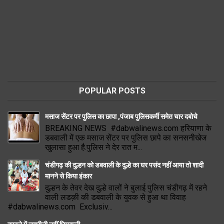
POPULAR POSTS
मसाज सेंटर पर पुलिस का छापा ,पंजाब पुलिसकर्मी समेत चार दबोचे
BREAKING NEWS #dabwalinews.com हरियाणा के
डबवाली में एक मसाज सेंटर पर पुलिस छापे का सनसनीखेज
खुलासा हुआ है.पुलिस ने देर रात म...
चंडीगढ़ की दुल्हन को डबवाली के दुल्हे का घर पसंद नहीं आया तो शादी
मानने से किया इंकार
दुल्हन के तेवर देख दुल्हे वालों ने बुलाई पुलिस चंडीगढ़ में रहने
वाली लडक़ी की डबवाली के युवक से हुआ था विवाह
#dabwalinews.com Exclusiv...