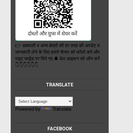
👉 डबवाली व अन्य क्षेत्रों की हर तरह की अपडेट व
जानकारी लेने के लिए हमारे चैनल को फॉलो करें और
राइट साईड पर दिये गए 🔔 बेल आइकन को ऑन करें
👇👇👇👇👇👇
TRANSLATE
Powered by
Translate
FACEBOOK