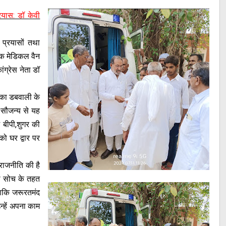
्रयास: डॉ केवी
प्रयासों तथा
ेक मेडिकल वैन
ंग्रेस नेता डॉ
लका डबवाली के
 सौजन्य से यह
 बीपी,शुगर की
ो घर द्वार पर
 राजनीति की है
ी सोच के तहत
ताकि जरूरतमंद
न्हें अपना काम