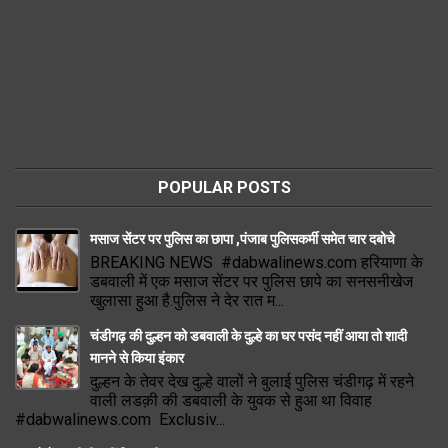
POPULAR POSTS
मसाज सेंटर पर पुलिस का छापा ,पंजाब पुलिसकर्मी समेत चार दबोचे
BREAKING NEWS #dabwalinews.com हरियाणा के
डबवाली में एक मसाज सेंटर पर पुलिस छापे का सनसनीखेज
खुलासा हुआ है.पुलिस ने देर रात म...
चंडीगढ़ की दुल्हन को डबवाली के दुल्हे का घर पसंद नहीं आया तो शादी
मानने से किया इंकार
दुल्हन के तेवर देख दुल्हे वालों ने बुलाई पुलिस चंडीगढ़ में रहने
वाली लडक़ी की डबवाली के युवक से हुआ था विवाह
#dabwalinews.com Exclusiv...