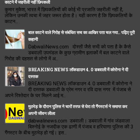
काटने में जहरीली नहीं छिपकली
कुमार मुकेश, भारत में छिपकलियों की कोई भी प्रजाति जहरीली नहीं है,
लेकिन उनकी त्वचा में जहर जरूर होता है। यही कारण है कि छिपकलियों के
काटन...
बाल काटने वाले गिरोह से संबंधित सच का आखिर पता चल गया.. पढ़िए पूरी
कहानी
DabwaliNews.com दोस्तों जैसे सभी को पता है के कैसे
डबवाली उपमंडल के कुछ ग्रामीण इलाकों में बल काटने वाले
गिरोह की दहशत से लोगो में अ...
BREAKING NEWS लॉकडाउन 4. 0 डबवाली में कोरोना ने दी
दस्तक
BREAKING NEWS लॉकडाउन 4. 0 डबवाली में कोरोना ने
दी दस्तक डबवाली के प्रेम नगर व रवि दास नगर में पंजाब से
अपने रिश्तेदार के घर मिलने आई म...
मुठभेड़ के दौरान पुलिस ने चारों तरफ से घेरा तो गैंगस्टर्स ने समाप्त कर
अपनी जीवन लीला
dabwalinews.com डबवाली। डबवाली में गांव जंडवाला
बिश्नोई के नजदीक एक ढाणी में पंजाब व हरियाणा पुलिस की 3
गैंगस्टर के बीच मुठभेड़ हो गई। इस...