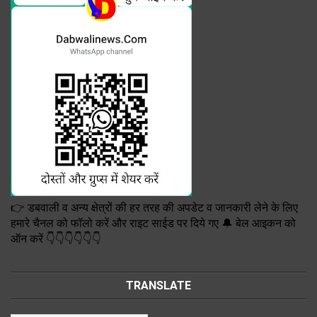
👉 डबवाली व अन्य क्षेत्रों की हर तरह की अपडेट व जानकारी लेने के लिए
हमारे चैनल को फॉलो करें और राइट साईड पर दिये गए 🔔 बेल आइकन को
ऑन करें 👇👇👇👇👇👇
TRANSLATE