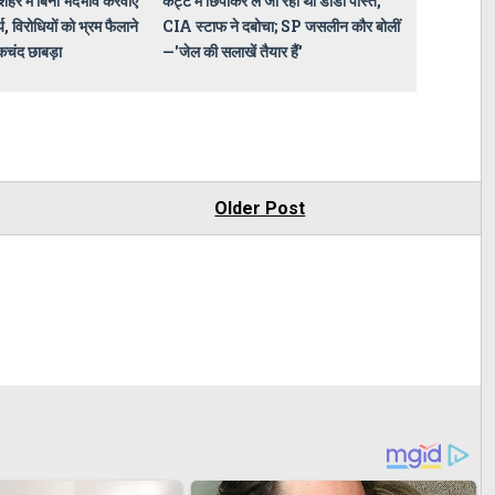
े शहर में बिना भेदभाव करवाए
कट्टे में छिपाकर ले जा रहा था डोडा पोस्त,
्य, विरोधियों को भ्रम फैलाने
CIA स्टाफ ने दबोचा; SP जसलीन कौर बोलीं
ेकचंद छाबड़ा
—'जेल की सलाखें तैयार हैं'
Older Post