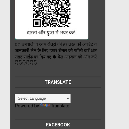
👉 डबवाली व अन्य क्षेत्रों की हर तरह की अपडेट व
जानकारी लेने के लिए हमारे चैनल को फॉलो करें और
राइट साईड पर दिये गए 🔔 बेल आइकन को ऑन करें
👇👇👇👇👇👇
TRANSLATE
Powered by
Translate
FACEBOOK