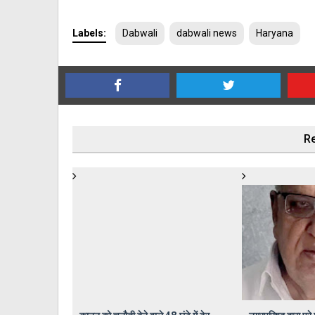
Labels:
Dabwali
dabwali news
Haryana
Re