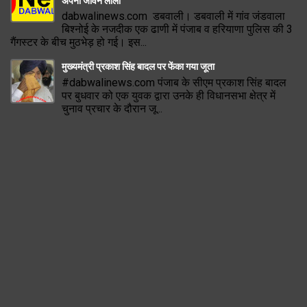
अपनी जीवन लीला
dabwalinews.com डबवाली। डबवाली में गांव जंडवाला
बिश्नोई के नजदीक एक ढाणी में पंजाब व हरियाणा पुलिस की 3
गैंगस्टर के बीच मुठभेड़ हो गई। इस...
मुख्यमंत्री प्रकाश सिंह बादल पर फेंका गया जूता
#dabwalinews.com पंजाब के सीएम प्रकाश सिंह बादल
पर बुधवार को एक युवक द्वारा उनके ही विधानसभा क्षेत्र में
चुनाव प्रचार के दौरान जू...