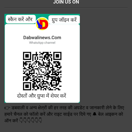
JOIN US ON
👉 डबवाली व अन्य क्षेत्रों की हर तरह की अपडेट व जानकारी लेने के लिए
हमारे चैनल को फॉलो करें और राइट साईड पर दिये गए 🔔 बेल आइकन को
ऑन करें 👇👇👇👇👇👇