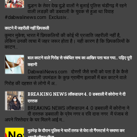
दुल्हन के तेवर देख दुल्हे वालों ने बुलाई पुलिस चंडीगढ़ में रहने
वाली लडक़ी की डबवाली के युवक से हुआ था विवाह
#dabwalinews.com Exclusiv...
काटने में जहरीली नहीं छिपकली
कुमार मुकेश, भारत में छिपकलियों की कोई भी प्रजाति जहरीली नहीं है,
लेकिन उनकी त्वचा में जहर जरूर होता है। यही कारण है कि छिपकलियों के
काटन...
बाल काटने वाले गिरोह से संबंधित सच का आखिर पता चल गया.. पढ़िए पूरी
कहानी
DabwaliNews.com दोस्तों जैसे सभी को पता है के कैसे
डबवाली उपमंडल के कुछ ग्रामीण इलाकों में बल काटने वाले
गिरोह की दहशत से लोगो में अ...
BREAKING NEWS लॉकडाउन 4. 0 डबवाली में कोरोना ने दी
दस्तक
BREAKING NEWS लॉकडाउन 4. 0 डबवाली में कोरोना ने
दी दस्तक डबवाली के प्रेम नगर व रवि दास नगर में पंजाब से
अपने रिश्तेदार के घर मिलने आई म...
मुठभेड़ के दौरान पुलिस ने चारों तरफ से घेरा तो गैंगस्टर्स ने समाप्त कर