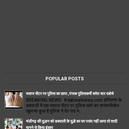
POPULAR POSTS
मसाज सेंटर पर पुलिस का छापा ,पंजाब पुलिसकर्मी समेत चार दबोचे
BREAKING NEWS #dabwalinews.com हरियाणा के
डबवाली में एक मसाज सेंटर पर पुलिस छापे का सनसनीखेज
खुलासा हुआ है.पुलिस ने देर रात म...
चंडीगढ़ की दुल्हन को डबवाली के दुल्हे का घर पसंद नहीं आया तो शादी
मानने से किया इंकार