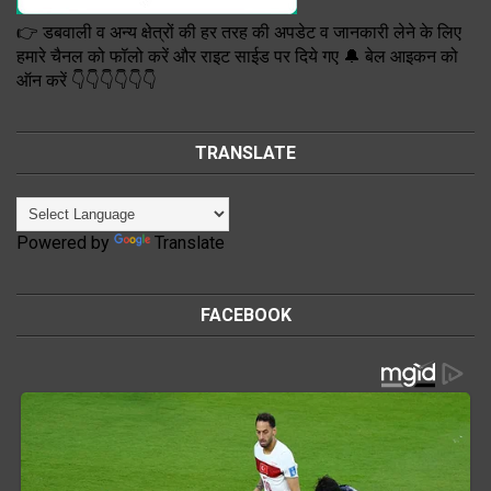
👉 डबवाली व अन्य क्षेत्रों की हर तरह की अपडेट व जानकारी लेने के लिए
हमारे चैनल को फॉलो करें और राइट साईड पर दिये गए 🔔 बेल आइकन को
ऑन करें 👇👇👇👇👇👇
TRANSLATE
Powered by
Translate
FACEBOOK