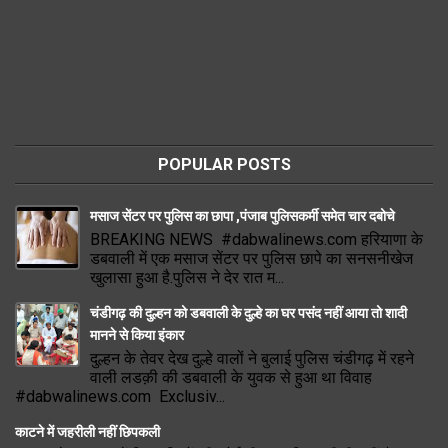
POPULAR POSTS
मसाज सेंटर पर पुलिस का छापा ,पंजाब पुलिसकर्मी समेत चार दबोचे
BREAKING NEWS #dabwalinews.com हरियाणा के
डबवाली में एक मसाज सेंटर पर पुलिस छापे का सनसनीखेज
खुलासा हुआ है.पुलिस ने देर रात म...
चंडीगढ़ की दुल्हन को डबवाली के दुल्हे का घर पसंद नहीं आया तो शादी
मानने से किया इंकार
दुल्हन के तेवर देख दुल्हे वालों ने बुलाई पुलिस चंडीगढ़ में रहने
वाली लडक़ी की डबवाली के युवक से हुआ था विवाह
#dabwalinews.com Exclusiv...
काटने में जहरीली नहीं छिपकली