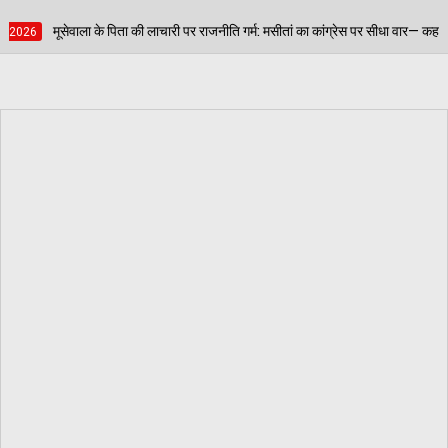
री पर राजनीति गर्म: मसीतां का कांग्रेस पर सीधा वार— कहा- 'सिखों के प्रति कांग्रेस का द्वेष फि