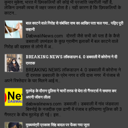
कुमार मुकेश, भारत में छिपकलियों की कोई भी प्रजाति जहरीली नहीं है,
लेकिन उनकी त्वचा में जहर जरूर होता है। यही कारण है कि छिपकलियों के
काटन...
बाल काटने वाले गिरोह से संबंधित सच का आखिर पता चल गया.. पढ़िए पूरी
कहानी
DabwaliNews.com दोस्तों जैसे सभी को पता है के कैसे
डबवाली उपमंडल के कुछ ग्रामीण इलाकों में बल काटने वाले
गिरोह की दहशत से लोगो में अ...
BREAKING NEWS लॉकडाउन 4. 0 डबवाली में कोरोना ने दी
दस्तक
BREAKING NEWS लॉकडाउन 4. 0 डबवाली में कोरोना ने
दी दस्तक डबवाली के प्रेम नगर व रवि दास नगर में पंजाब से
अपने रिश्तेदार के घर मिलने आई म...
मुठभेड़ के दौरान पुलिस ने चारों तरफ से घेरा तो गैंगस्टर्स ने समाप्त कर
अपनी जीवन लीला
dabwalinews.com डबवाली। डबवाली में गांव जंडवाला
बिश्नोई के नजदीक एक ढाणी में पंजाब व हरियाणा पुलिस की 3
गैंगस्टर के बीच मुठभेड़ हो गई। इस...
मुख्यमंत्री प्रकाश सिंह बादल पर फेंका गया जूता