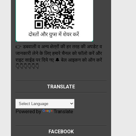
👉 डबवाली व अन्य क्षेत्रों की हर तरह की अपडेट व
जानकारी लेने के लिए हमारे चैनल को फॉलो करें और
राइट साईड पर दिये गए 🔔 बेल आइकन को ऑन करें
👇👇👇👇👇👇
TRANSLATE
Powered by
Translate
FACEBOOK