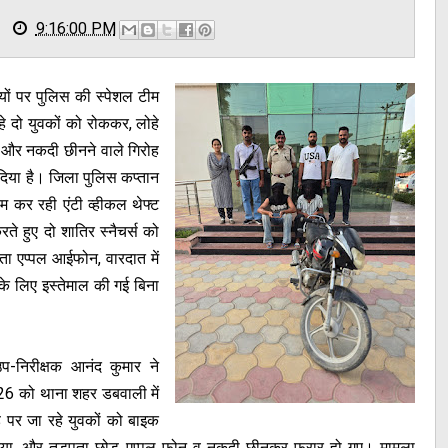
9:16:00 PM
ों पर पुलिस की स्पेशल टीम
 दो युवकों को रोककर, लोहे
ल और नकदी छीनने वाले गिरोह
िया है। जिला पुलिस कप्तान
 कर रही एंटी व्हीकल थेफ्ट
ते हुए दो शातिर स्नैचर्स को
ता एप्पल आईफोन, वारदात में
के लिए इस्तेमाल की गई बिना
प-निरीक्षक आनंद कुमार ने
26 को थाना शहर डबवाली में
पर जा रहे युवकों को बाइक
 किया, और तड़पता छोड़ एप्पल फोन व नकदी छीनकर फरार हो गए। मामला