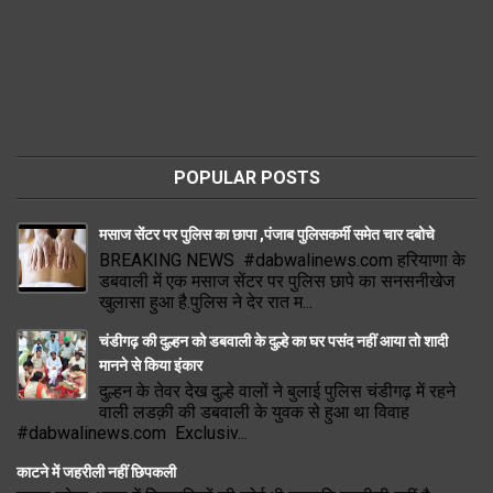
POPULAR POSTS
मसाज सेंटर पर पुलिस का छापा ,पंजाब पुलिसकर्मी समेत चार दबोचे
BREAKING NEWS #dabwalinews.com हरियाणा के
डबवाली में एक मसाज सेंटर पर पुलिस छापे का सनसनीखेज
खुलासा हुआ है.पुलिस ने देर रात म...
चंडीगढ़ की दुल्हन को डबवाली के दुल्हे का घर पसंद नहीं आया तो शादी
मानने से किया इंकार
दुल्हन के तेवर देख दुल्हे वालों ने बुलाई पुलिस चंडीगढ़ में रहने
वाली लडक़ी की डबवाली के युवक से हुआ था विवाह
#dabwalinews.com Exclusiv...
काटने में जहरीली नहीं छिपकली