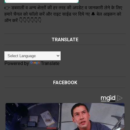
👉 डबवाली व अन्य क्षेत्रों की हर तरह की अपडेट व जानकारी लेने के लिए
हमारे चैनल को फॉलो करें और राइट साईड पर दिये गए 🔔 बेल आइकन को
ऑन करें 👇👇👇👇👇👇
TRANSLATE
Powered by
Translate
FACEBOOK