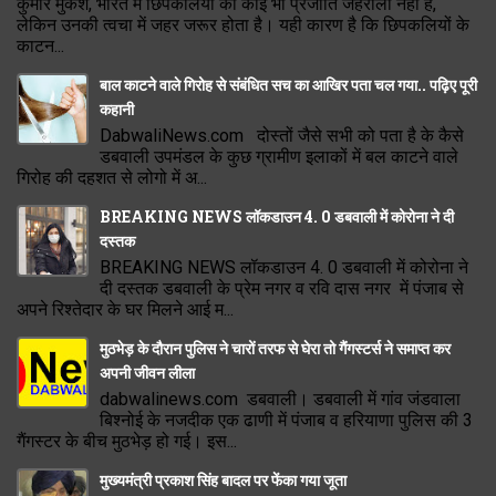
कुमार मुकेश, भारत में छिपकलियों की कोई भी प्रजाति जहरीली नहीं है,
लेकिन उनकी त्वचा में जहर जरूर होता है। यही कारण है कि छिपकलियों के
काटन...
बाल काटने वाले गिरोह से संबंधित सच का आखिर पता चल गया.. पढ़िए पूरी
कहानी
DabwaliNews.com दोस्तों जैसे सभी को पता है के कैसे
डबवाली उपमंडल के कुछ ग्रामीण इलाकों में बल काटने वाले
गिरोह की दहशत से लोगो में अ...
BREAKING NEWS लॉकडाउन 4. 0 डबवाली में कोरोना ने दी
दस्तक
BREAKING NEWS लॉकडाउन 4. 0 डबवाली में कोरोना ने
दी दस्तक डबवाली के प्रेम नगर व रवि दास नगर में पंजाब से
अपने रिश्तेदार के घर मिलने आई म...
मुठभेड़ के दौरान पुलिस ने चारों तरफ से घेरा तो गैंगस्टर्स ने समाप्त कर
अपनी जीवन लीला
dabwalinews.com डबवाली। डबवाली में गांव जंडवाला
बिश्नोई के नजदीक एक ढाणी में पंजाब व हरियाणा पुलिस की 3
गैंगस्टर के बीच मुठभेड़ हो गई। इस...
मुख्यमंत्री प्रकाश सिंह बादल पर फेंका गया जूता