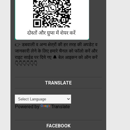
👉 डबवाली व अन्य क्षेत्रों की हर तरह की अपडेट व
जानकारी लेने के लिए हमारे चैनल को फॉलो करें और
राइट साईड पर दिये गए 🔔 बेल आइकन को ऑन करें
👇👇👇👇👇👇
TRANSLATE
Powered by
Translate
FACEBOOK