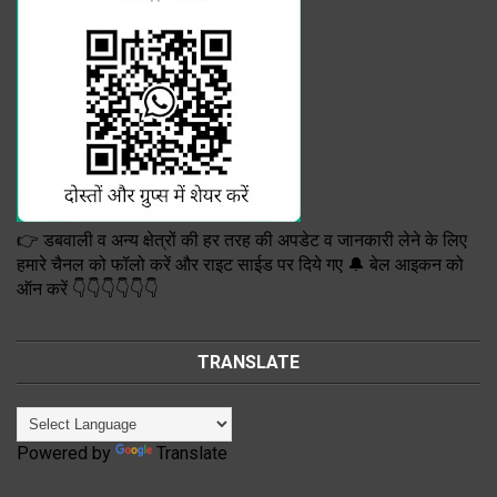
👉 डबवाली व अन्य क्षेत्रों की हर तरह की अपडेट व जानकारी लेने के लिए
हमारे चैनल को फॉलो करें और राइट साईड पर दिये गए 🔔 बेल आइकन को
ऑन करें 👇👇👇👇👇👇
TRANSLATE
Powered by
Translate