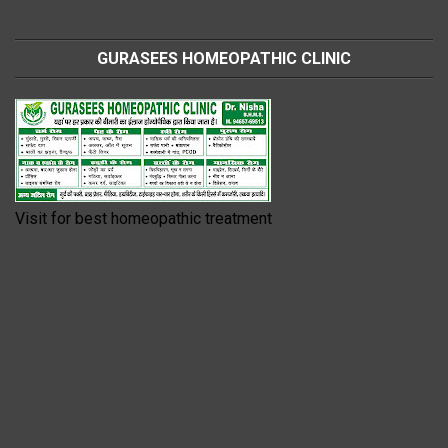
GURASEES HOMEOPATHIC CLINIC
Visit for best homeopathic treatment