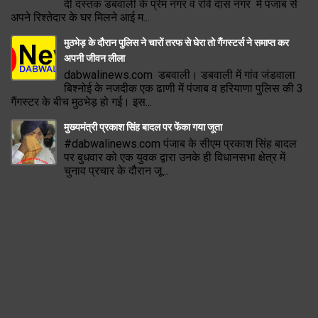
दी दस्तक डबवाली के प्रेम नगर व रवि दास नगर में पंजाब से
अपने रिश्तेदार के घर मिलने आई म...
मुठभेड़ के दौरान पुलिस ने चारों तरफ से घेरा तो गैंगस्टर्स ने समाप्त कर
अपनी जीवन लीला
dabwalinews.com डबवाली। डबवाली में गांव जंडवाला
बिश्नोई के नजदीक एक ढाणी में पंजाब व हरियाणा पुलिस की 3
गैंगस्टर के बीच मुठभेड़ हो गई। इस...
मुख्यमंत्री प्रकाश सिंह बादल पर फेंका गया जूता
#dabwalinews.com पंजाब के सीएम प्रकाश सिंह बादल
पर बुधवार को एक युवक द्वारा उनके ही विधानसभा क्षेत्र में
चुनाव प्रचार के दौरान जू...