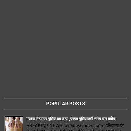
POPULAR POSTS
मसाज सेंटर पर पुलिस का छापा ,पंजाब पुलिसकर्मी समेत चार दबोचे
BREAKING NEWS #dabwalinews.com हरियाणा के