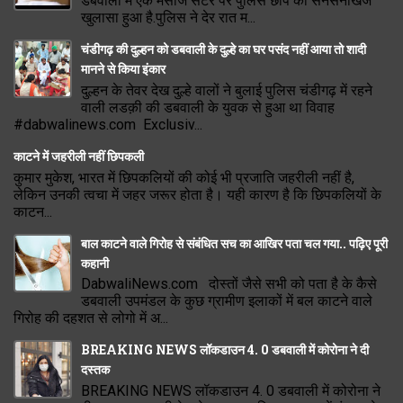
डबवाली में एक मसाज सेंटर पर पुलिस छापे का सनसनीखेज
खुलासा हुआ है.पुलिस ने देर रात म...
चंडीगढ़ की दुल्हन को डबवाली के दुल्हे का घर पसंद नहीं आया तो शादी
मानने से किया इंकार
दुल्हन के तेवर देख दुल्हे वालों ने बुलाई पुलिस चंडीगढ़ में रहने
वाली लडक़ी की डबवाली के युवक से हुआ था विवाह
#dabwalinews.com Exclusiv...
काटने में जहरीली नहीं छिपकली
कुमार मुकेश, भारत में छिपकलियों की कोई भी प्रजाति जहरीली नहीं है,
लेकिन उनकी त्वचा में जहर जरूर होता है। यही कारण है कि छिपकलियों के
काटन...
बाल काटने वाले गिरोह से संबंधित सच का आखिर पता चल गया.. पढ़िए पूरी
कहानी
DabwaliNews.com दोस्तों जैसे सभी को पता है के कैसे
डबवाली उपमंडल के कुछ ग्रामीण इलाकों में बल काटने वाले
गिरोह की दहशत से लोगो में अ...
BREAKING NEWS लॉकडाउन 4. 0 डबवाली में कोरोना ने दी
दस्तक
BREAKING NEWS लॉकडाउन 4. 0 डबवाली में कोरोना ने