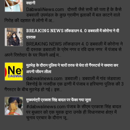
कहानी
DabwaliNews.com दोस्तों जैसे सभी को पता है के कैसे
डबवाली उपमंडल के कुछ ग्रामीण इलाकों में बल काटने वाले
गिरोह की दहशत से लोगो में अ...
BREAKING NEWS लॉकडाउन 4. 0 डबवाली में कोरोना ने दी
दस्तक
BREAKING NEWS लॉकडाउन 4. 0 डबवाली में कोरोना ने
दी दस्तक डबवाली के प्रेम नगर व रवि दास नगर में पंजाब से
अपने रिश्तेदार के घर मिलने आई म...
मुठभेड़ के दौरान पुलिस ने चारों तरफ से घेरा तो गैंगस्टर्स ने समाप्त कर
अपनी जीवन लीला
dabwalinews.com डबवाली। डबवाली में गांव जंडवाला
बिश्नोई के नजदीक एक ढाणी में पंजाब व हरियाणा पुलिस की 3
गैंगस्टर के बीच मुठभेड़ हो गई। इस...
मुख्यमंत्री प्रकाश सिंह बादल पर फेंका गया जूता
#dabwalinews.com पंजाब के सीएम प्रकाश सिंह बादल
पर बुधवार को एक युवक द्वारा उनके ही विधानसभा क्षेत्र में
चुनाव प्रचार के दौरान जू...