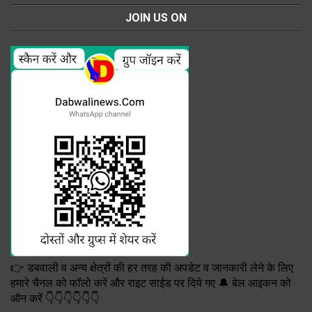
JOIN US ON
👉 डबवाली व अन्य क्षेत्रों की हर तरह की अपडेट व जानकारी लेने के लिए
हमारे चैनल को फॉलो करें और राइट साईड पर दिये गए 🔔 बेल आइकन को
ऑन करें 👇👇👇👇👇👇