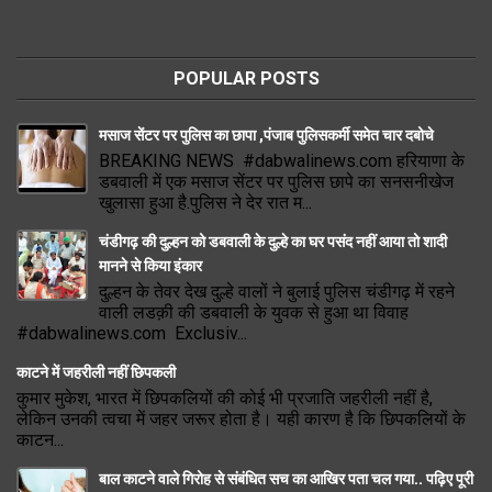
POPULAR POSTS
मसाज सेंटर पर पुलिस का छापा ,पंजाब पुलिसकर्मी समेत चार दबोचे
BREAKING NEWS #dabwalinews.com हरियाणा के
डबवाली में एक मसाज सेंटर पर पुलिस छापे का सनसनीखेज
खुलासा हुआ है.पुलिस ने देर रात म...
चंडीगढ़ की दुल्हन को डबवाली के दुल्हे का घर पसंद नहीं आया तो शादी
मानने से किया इंकार
दुल्हन के तेवर देख दुल्हे वालों ने बुलाई पुलिस चंडीगढ़ में रहने
वाली लडक़ी की डबवाली के युवक से हुआ था विवाह
#dabwalinews.com Exclusiv...
काटने में जहरीली नहीं छिपकली
कुमार मुकेश, भारत में छिपकलियों की कोई भी प्रजाति जहरीली नहीं है,
लेकिन उनकी त्वचा में जहर जरूर होता है। यही कारण है कि छिपकलियों के
काटन...
बाल काटने वाले गिरोह से संबंधित सच का आखिर पता चल गया.. पढ़िए पूरी