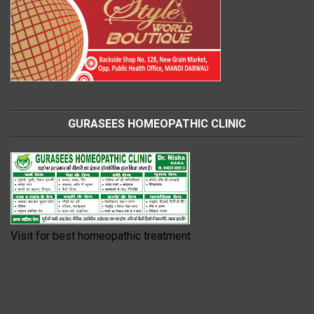
GURASEES HOMEOPATHIC CLINIC
Visit for best homeopathic treatment