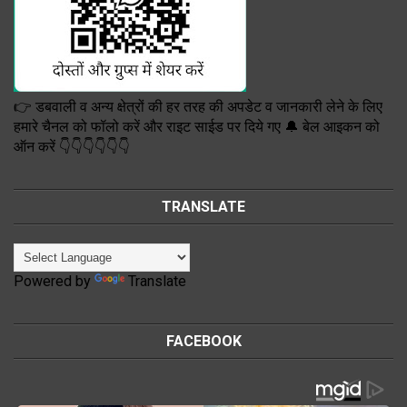
👉 डबवाली व अन्य क्षेत्रों की हर तरह की अपडेट व जानकारी लेने के लिए
हमारे चैनल को फॉलो करें और राइट साईड पर दिये गए 🔔 बेल आइकन को
ऑन करें 👇👇👇👇👇👇
TRANSLATE
Powered by
Translate
FACEBOOK