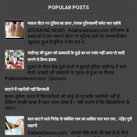
POPULAR POSTS
मसाज सेंटर पर पुलिस का छापा ,पंजाब पुलिसकर्मी समेत चार दबोचे
BREAKING NEWS #dabwalinews.com हरियाणा के
डबवाली में एक मसाज सेंटर पर पुलिस छापे का सनसनीखेज
खुलासा हुआ है.पुलिस ने देर रात म...
चंडीगढ़ की दुल्हन को डबवाली के दुल्हे का घर पसंद नहीं आया तो शादी
मानने से किया इंकार
दुल्हन के तेवर देख दुल्हे वालों ने बुलाई पुलिस चंडीगढ़ में रहने
वाली लडक़ी की डबवाली के युवक से हुआ था विवाह
#dabwalinews.com Exclusiv...
काटने में जहरीली नहीं छिपकली
कुमार मुकेश, भारत में छिपकलियों की कोई भी प्रजाति जहरीली नहीं है,
लेकिन उनकी त्वचा में जहर जरूर होता है। यही कारण है कि छिपकलियों के
काटन...
बाल काटने वाले गिरोह से संबंधित सच का आखिर पता चल गया.. पढ़िए पूरी
कहानी
DabwaliNews.com दोस्तों जैसे सभी को पता है के कैसे