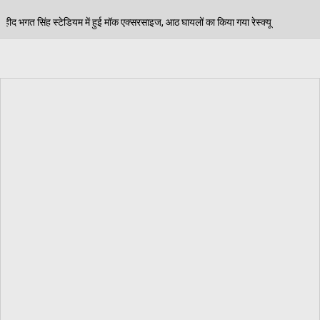
क्सरसाइज, आठ घायलों का किया गया रेस्क्यू
पेड़ जन्म से मर
06/08/2026