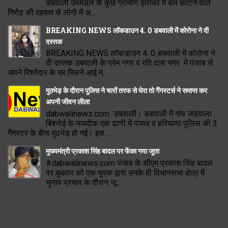
डबवाली उपमंडल के कुछ ग्रामीण इलाकों में बल काटने वाले
गिरोह की दहशत से लोगो में अ...
BREAKING NEWS लॉकडाउन 4. 0 डबवाली में कोरोना ने दी
दस्तक
BREAKING NEWS लॉकडाउन 4. 0 डबवाली में कोरोना ने
दी दस्तक डबवाली के प्रेम नगर व रवि दास नगर में पंजाब से
अपने रिश्तेदार के घर मिलने आई म...
मुठभेड़ के दौरान पुलिस ने चारों तरफ से घेरा तो गैंगस्टर्स ने समाप्त कर
अपनी जीवन लीला
dabwalinews.com डबवाली। डबवाली में गांव जंडवाला
बिश्नोई के नजदीक एक ढाणी में पंजाब व हरियाणा पुलिस की 3
गैंगस्टर के बीच मुठभेड़ हो गई। इस...
मुख्यमंत्री प्रकाश सिंह बादल पर फेंका गया जूता
#dabwalinews.com पंजाब के सीएम प्रकाश सिंह बादल
पर बुधवार को एक युवक द्वारा उनके ही विधानसभा क्षेत्र में
चुनाव प्रचार के दौरान जू...