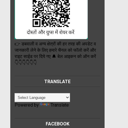
👉 डबवाली व अन्य क्षेत्रों की हर तरह की अपडेट व
जानकारी लेने के लिए हमारे चैनल को फॉलो करें और
राइट साईड पर दिये गए 🔔 बेल आइकन को ऑन करें
👇👇👇👇👇👇
TRANSLATE
Powered by
Translate
FACEBOOK