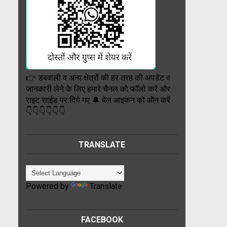
👉 डबवाली व अन्य क्षेत्रों की हर तरह की अपडेट व
जानकारी लेने के लिए हमारे चैनल को फॉलो करें और
राइट साईड पर दिये गए 🔔 बेल आइकन को ऑन करें
👇👇👇👇👇👇
TRANSLATE
Powered by
Translate
FACEBOOK