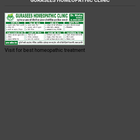
GURASEES HOMEOPATHIC CLINIC
Visit for best homeopathic treatment