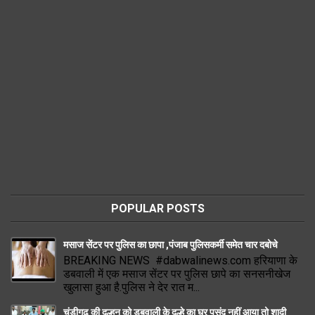
POPULAR POSTS
मसाज सेंटर पर पुलिस का छापा ,पंजाब पुलिसकर्मी समेत चार दबोचे
BREAKING NEWS #dabwalinews.com हरियाणा के
डबवाली में एक मसाज सेंटर पर पुलिस छापे का सनसनीखेज
खुलासा हुआ है.पुलिस ने देर रात म...
चंडीगढ़ की दुल्हन को डबवाली के दुल्हे का घर पसंद नहीं आया तो शादी