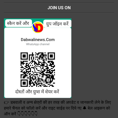
JOIN US ON
👉 डबवाली व अन्य क्षेत्रों की हर तरह की अपडेट व जानकारी लेने के लिए
हमारे चैनल को फॉलो करें और राइट साईड पर दिये गए 🔔 बेल आइकन को
ऑन करें 👇👇👇👇👇👇