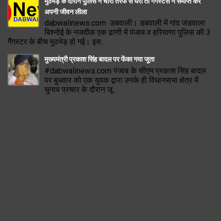
मुठभेड़ के दौरान पुलिस ने चारों तरफ से घेरा तो गैंगस्टर्स ने समाप्त कर
अपनी जीवन लीला
dabwalinews.com डबवाली। डबवाली में गांव जंडवाला
बिश्नोई के नजदीक एक ढाणी में पंजाब व हरियाणा पुलिस की 3
गैंगस्टर के बीच मुठभेड़ हो गई। इस...
मुख्यमंत्री प्रकाश सिंह बादल पर फेंका गया जूता
#dabwalinews.com पंजाब के सीएम प्रकाश सिंह बादल
पर बुधवार को एक युवक द्वारा उनके ही विधानसभा क्षेत्र में
चुनाव प्रचार के दौरान जू...