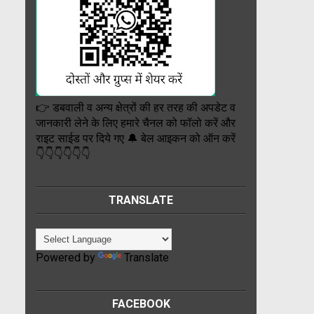
👉 डबवाली व अन्य क्षेत्रों की हर तरह की अपडेट व
जानकारी लेने के लिए हमारे चैनल को फॉलो करें और
राइट साईड पर दिये गए 🔔 बेल आइकन को ऑन करें
👇👇👇👇👇👇
TRANSLATE
Powered by
Translate
FACEBOOK