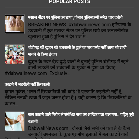
POPULAR POSTS
मसाज सेंटर पर पुलिस का छापा ,पंजाब पुलिसकर्मी समेत चार दबोचे
BREAKING NEWS #dabwalinews.com हरियाणा के
डबवाली में एक मसाज सेंटर पर पुलिस छापे का सनसनीखेज
खुलासा हुआ है.पुलिस ने देर रात म...
चंडीगढ़ की दुल्हन को डबवाली के दुल्हे का घर पसंद नहीं आया तो शादी
मानने से किया इंकार
दुल्हन के तेवर देख दुल्हे वालों ने बुलाई पुलिस चंडीगढ़ में रहने
वाली लडक़ी की डबवाली के युवक से हुआ था विवाह
#dabwalinews.com Exclusiv...
काटने में जहरीली नहीं छिपकली
कुमार मुकेश, भारत में छिपकलियों की कोई भी प्रजाति जहरीली नहीं है,
लेकिन उनकी त्वचा में जहर जरूर होता है। यही कारण है कि छिपकलियों के
काटन...
बाल काटने वाले गिरोह से संबंधित सच का आखिर पता चल गया.. पढ़िए पूरी
कहानी
DabwaliNews.com दोस्तों जैसे सभी को पता है के कैसे
डबवाली उपमंडल के कुछ ग्रामीण इलाकों में बल काटने वाले