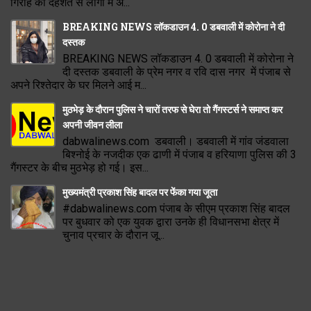
गिरोह की दहशत से लोगो में अ...
BREAKING NEWS लॉकडाउन 4. 0 डबवाली में कोरोना ने दी
दस्तक
BREAKING NEWS लॉकडाउन 4. 0 डबवाली में कोरोना ने
दी दस्तक डबवाली के प्रेम नगर व रवि दास नगर में पंजाब से
अपने रिश्तेदार के घर मिलने आई म...
मुठभेड़ के दौरान पुलिस ने चारों तरफ से घेरा तो गैंगस्टर्स ने समाप्त कर
अपनी जीवन लीला
dabwalinews.com डबवाली। डबवाली में गांव जंडवाला
बिश्नोई के नजदीक एक ढाणी में पंजाब व हरियाणा पुलिस की 3
गैंगस्टर के बीच मुठभेड़ हो गई। इस...
मुख्यमंत्री प्रकाश सिंह बादल पर फेंका गया जूता
#dabwalinews.com पंजाब के सीएम प्रकाश सिंह बादल
पर बुधवार को एक युवक द्वारा उनके ही विधानसभा क्षेत्र में
चुनाव प्रचार के दौरान जू...