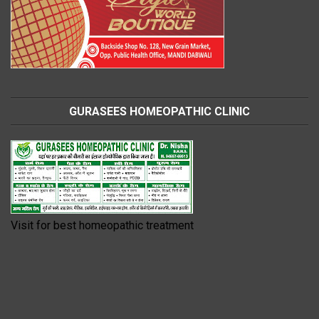
GURASEES HOMEOPATHIC CLINIC
Visit for best homeopathic treatment