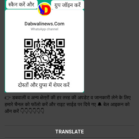
👉 डबवाली व अन्य क्षेत्रों की हर तरह की अपडेट व जानकारी लेने के लिए
हमारे चैनल को फॉलो करें और राइट साईड पर दिये गए 🔔 बेल आइकन को
ऑन करें 👇👇👇👇👇👇
TRANSLATE