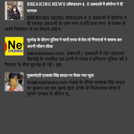
BREAKING NEWS लॉकडाउन 4. 0 डबवाली में कोरोना ने दी
दस्तक
BREAKING NEWS लॉकडाउन 4. 0 डबवाली में कोरोना ने
दी दस्तक डबवाली के प्रेम नगर व रवि दास नगर में पंजाब से
अपने रिश्तेदार के घर मिलने आई म...
मुठभेड़ के दौरान पुलिस ने चारों तरफ से घेरा तो गैंगस्टर्स ने समाप्त कर
अपनी जीवन लीला
dabwalinews.com डबवाली। डबवाली में गांव जंडवाला
बिश्नोई के नजदीक एक ढाणी में पंजाब व हरियाणा पुलिस की 3
गैंगस्टर के बीच मुठभेड़ हो गई। इस...
मुख्यमंत्री प्रकाश सिंह बादल पर फेंका गया जूता
#dabwalinews.com पंजाब के सीएम प्रकाश सिंह बादल
पर बुधवार को एक युवक द्वारा उनके ही विधानसभा क्षेत्र में
चुनाव प्रचार के दौरान जू...