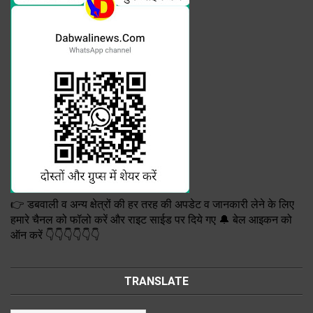
👉 डबवाली व अन्य क्षेत्रों की हर तरह की अपडेट व जानकारी लेने के लिए
हमारे चैनल को फॉलो करें और राइट साईड पर दिये गए 🔔 बेल आइकन को
ऑन करें 👇👇👇👇👇👇
TRANSLATE