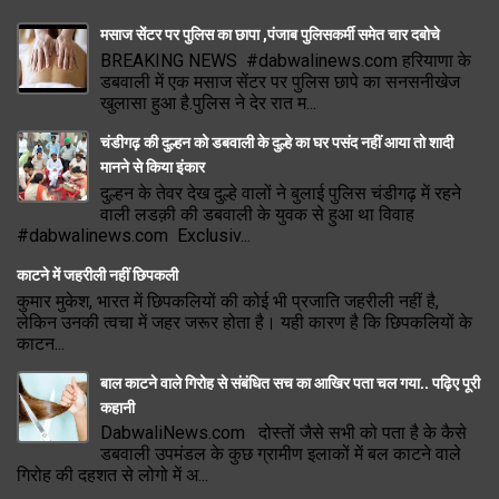
मसाज सेंटर पर पुलिस का छापा ,पंजाब पुलिसकर्मी समेत चार दबोचे
BREAKING NEWS #dabwalinews.com हरियाणा के
डबवाली में एक मसाज सेंटर पर पुलिस छापे का सनसनीखेज
खुलासा हुआ है.पुलिस ने देर रात म...
चंडीगढ़ की दुल्हन को डबवाली के दुल्हे का घर पसंद नहीं आया तो शादी
मानने से किया इंकार
दुल्हन के तेवर देख दुल्हे वालों ने बुलाई पुलिस चंडीगढ़ में रहने
वाली लडक़ी की डबवाली के युवक से हुआ था विवाह
#dabwalinews.com Exclusiv...
काटने में जहरीली नहीं छिपकली
कुमार मुकेश, भारत में छिपकलियों की कोई भी प्रजाति जहरीली नहीं है,
लेकिन उनकी त्वचा में जहर जरूर होता है। यही कारण है कि छिपकलियों के
काटन...
बाल काटने वाले गिरोह से संबंधित सच का आखिर पता चल गया.. पढ़िए पूरी
कहानी
DabwaliNews.com दोस्तों जैसे सभी को पता है के कैसे
डबवाली उपमंडल के कुछ ग्रामीण इलाकों में बल काटने वाले
गिरोह की दहशत से लोगो में अ...