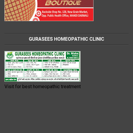
GURASEES HOMEOPATHIC CLINIC
Visit for best homeopathic treatment