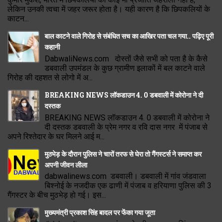
लेकिन उनकी त्वचा में जहर जरूर होता है। यही कारण है कि छिपकलियों के
काटन...
बाल काटने वाले गिरोह से संबंधित सच का आखिर पता चल गया.. पढ़िए पूरी
कहानी
DabwaliNews.com दोस्तों जैसे सभी को पता है के कैसे
डबवाली उपमंडल के कुछ ग्रामीण इलाकों में बल काटने वाले
गिरोह की दहशत से लोगो में अ...
BREAKING NEWS लॉकडाउन 4. 0 डबवाली में कोरोना ने दी
दस्तक
BREAKING NEWS लॉकडाउन 4. 0 डबवाली में कोरोना ने
दी दस्तक डबवाली के प्रेम नगर व रवि दास नगर में पंजाब से
अपने रिश्तेदार के घर मिलने आई म...
मुठभेड़ के दौरान पुलिस ने चारों तरफ से घेरा तो गैंगस्टर्स ने समाप्त कर
अपनी जीवन लीला
dabwalinews.com डबवाली। डबवाली में गांव जंडवाला
बिश्नोई के नजदीक एक ढाणी में पंजाब व हरियाणा पुलिस की 3
गैंगस्टर के बीच मुठभेड़ हो गई। इस...
मुख्यमंत्री प्रकाश सिंह बादल पर फेंका गया जूता