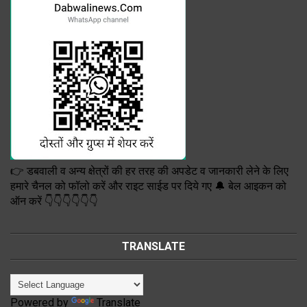
👉 डबवाली व अन्य क्षेत्रों की हर तरह की अपडेट व जानकारी लेने के लिए
हमारे चैनल को फॉलो करें और राइट साईड पर दिये गए 🔔 बेल आइकन को
ऑन करें 👇👇👇👇👇👇
TRANSLATE
Powered by
Translate