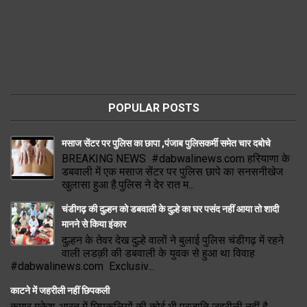
POPULAR POSTS
मसाज सेंटर पर पुलिस का छापा ,पंजाब पुलिसकर्मी समेत चार दबोचे
BREAKING NEWS #dabwalinews.com हरियाणा के
डबवाली में एक मसाज सेंटर पर पुलिस छापे का सनसनीखेज
खुलासा हुआ है.पुलिस ने देर रात म...
चंडीगढ़ की दुल्हन को डबवाली के दुल्हे का घर पसंद नहीं आया तो शादी
मानने से किया इंकार
दुल्हन के तेवर देख दुल्हे वालों ने बुलाई पुलिस चंडीगढ़ में रहने
वाली लडक़ी की डबवाली के युवक से हुआ था विवाह
#dabwalinews.com Exclusiv...
काटने में जहरीली नहीं छिपकली
कुमार मुकेश, भारत में छिपकलियों की कोई भी प्रजाति जहरीली नहीं है,