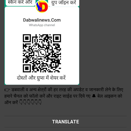
👉 डबवाली व अन्य क्षेत्रों की हर तरह की अपडेट व जानकारी लेने के लिए
हमारे चैनल को फॉलो करें और राइट साईड पर दिये गए 🔔 बेल आइकन को
ऑन करें 👇👇👇👇👇👇
TRANSLATE