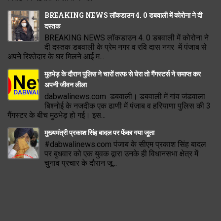
BREAKING NEWS लॉकडाउन 4. 0 डबवाली में कोरोना ने दी
दस्तक
BREAKING NEWS लॉकडाउन 4. 0 डबवाली में कोरोना ने
दी दस्तक डबवाली के प्रेम नगर व रवि दास नगर में पंजाब से
अपने रिश्तेदार के घर मिलने आई म...
मुठभेड़ के दौरान पुलिस ने चारों तरफ से घेरा तो गैंगस्टर्स ने समाप्त कर
अपनी जीवन लीला
dabwalinews.com डबवाली। डबवाली में गांव जंडवाला
बिश्नोई के नजदीक एक ढाणी में पंजाब व हरियाणा पुलिस की 3
गैंगस्टर के बीच मुठभेड़ हो गई। इस...
मुख्यमंत्री प्रकाश सिंह बादल पर फेंका गया जूता
#dabwalinews.com पंजाब के सीएम प्रकाश सिंह बादल
पर बुधवार को एक युवक द्वारा उनके ही विधानसभा क्षेत्र में
चुनाव प्रचार के दौरान जू...