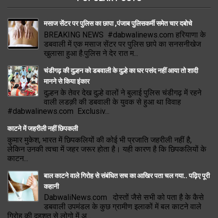
मसाज सेंटर पर पुलिस का छापा ,पंजाब पुलिसकर्मी समेत चार दबोचे
BREAKING NEWS #dabwalinews.com हरियाणा के
डबवाली में एक मसाज सेंटर पर पुलिस छापे का सनसनीखेज
खुलासा हुआ है.पुलिस ने देर रात म...
चंडीगढ़ की दुल्हन को डबवाली के दुल्हे का घर पसंद नहीं आया तो शादी
मानने से किया इंकार
दुल्हन के तेवर देख दुल्हे वालों ने बुलाई पुलिस चंडीगढ़ में रहने
वाली लडक़ी की डबवाली के युवक से हुआ था विवाह
#dabwalinews.com Exclusiv...
काटने में जहरीली नहीं छिपकली
कुमार मुकेश, भारत में छिपकलियों की कोई भी प्रजाति जहरीली नहीं है,
लेकिन उनकी त्वचा में जहर जरूर होता है। यही कारण है कि छिपकलियों के
काटन...
बाल काटने वाले गिरोह से संबंधित सच का आखिर पता चल गया.. पढ़िए पूरी
कहानी
DabwaliNews.com दोस्तों जैसे सभी को पता है के कैसे
डबवाली उपमंडल के कुछ ग्रामीण इलाकों में बल काटने वाले
गिरोह की दहशत से लोगो में अ...