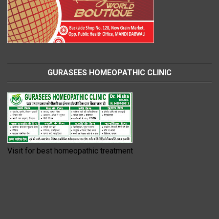
GURASEES HOMEOPATHIC CLINIC
Visit for best homeopathic treatment