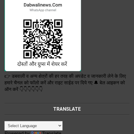
👉 डबवाली व अन्य क्षेत्रों की हर तरह की अपडेट व जानकारी लेने के लिए
हमारे चैनल को फॉलो करें और राइट साईड पर दिये गए 🔔 बेल आइकन को
ऑन करें 👇👇👇👇👇👇
TRANSLATE
Powered by
Translate