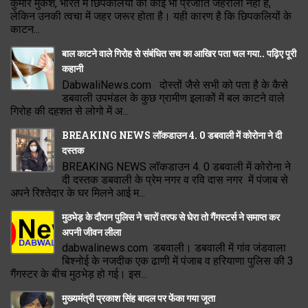
कुमार मुकेश, भारत में छिपकलियों की कोई भी प्रजाति जहरीली नहीं है,
लेकिन उनकी त्वचा में जहर जरूर होता है। यही कारण है कि छिपकलियों के
काटन...
बाल काटने वाले गिरोह से संबंधित सच का आखिर पता चल गया.. पढ़िए पूरी
कहानी
DabwaliNews.com दोस्तों जैसे सभी को पता है के कैसे
डबवाली उपमंडल के कुछ ग्रामीण इलाकों में बल काटने वाले
गिरोह की दहशत से लोगो में अ...
BREAKING NEWS लॉकडाउन 4. 0 डबवाली में कोरोना ने दी
दस्तक
BREAKING NEWS लॉकडाउन 4. 0 डबवाली में कोरोना ने
दी दस्तक डबवाली के प्रेम नगर व रवि दास नगर में पंजाब से
अपने रिश्तेदार के घर मिलने आई म...
मुठभेड़ के दौरान पुलिस ने चारों तरफ से घेरा तो गैंगस्टर्स ने समाप्त कर
अपनी जीवन लीला
dabwalinews.com डबवाली। डबवाली में गांव जंडवाला
बिश्नोई के नजदीक एक ढाणी में पंजाब व हरियाणा पुलिस की 3
गैंगस्टर के बीच मुठभेड़ हो गई। इस...
मुख्यमंत्री प्रकाश सिंह बादल पर फेंका गया जूता