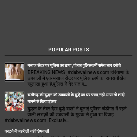
POPULAR POSTS
मसाज सेंटर पर पुलिस का छापा ,पंजाब पुलिसकर्मी समेत चार दबोचे
BREAKING NEWS #dabwalinews.com हरियाणा के
डबवाली में एक मसाज सेंटर पर पुलिस छापे का सनसनीखेज
खुलासा हुआ है.पुलिस ने देर रात म...
चंडीगढ़ की दुल्हन को डबवाली के दुल्हे का घर पसंद नहीं आया तो शादी
मानने से किया इंकार
दुल्हन के तेवर देख दुल्हे वालों ने बुलाई पुलिस चंडीगढ़ में रहने
वाली लडक़ी की डबवाली के युवक से हुआ था विवाह
#dabwalinews.com Exclusiv...
काटने में जहरीली नहीं छिपकली