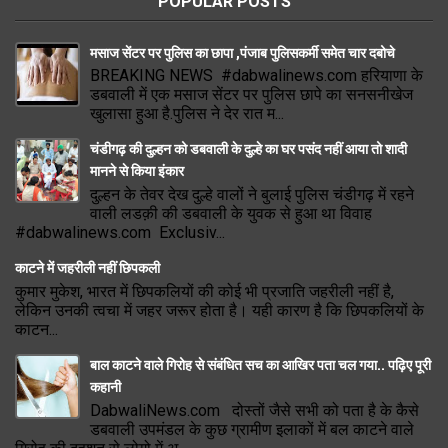
POPULAR POSTS
मसाज सेंटर पर पुलिस का छापा ,पंजाब पुलिसकर्मी समेत चार दबोचे
BREAKING NEWS #dabwalinews.com हरियाणा के
डबवाली में एक मसाज सेंटर पर पुलिस छापे का सनसनीखेज
खुलासा हुआ है.पुलिस ने देर रात म...
चंडीगढ़ की दुल्हन को डबवाली के दुल्हे का घर पसंद नहीं आया तो शादी
मानने से किया इंकार
दुल्हन के तेवर देख दुल्हे वालों ने बुलाई पुलिस चंडीगढ़ में रहने
वाली लडक़ी की डबवाली के युवक से हुआ था विवाह
#dabwalinews.com Exclusiv...
काटने में जहरीली नहीं छिपकली
कुमार मुकेश, भारत में छिपकलियों की कोई भी प्रजाति जहरीली नहीं है,
लेकिन उनकी त्वचा में जहर जरूर होता है। यही कारण है कि छिपकलियों के
काटन...
बाल काटने वाले गिरोह से संबंधित सच का आखिर पता चल गया.. पढ़िए पूरी
कहानी
DabwaliNews.com दोस्तों जैसे सभी को पता है के कैसे
डबवाली उपमंडल के कुछ ग्रामीण इलाकों में बल काटने वाले