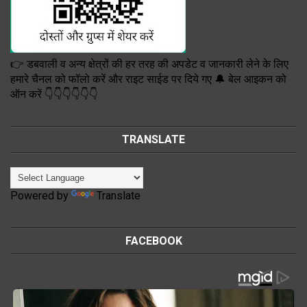
👉 डबवाली व अन्य क्षेत्रों की हर तरह की अपडेट व जानकारी लेने के लिए
हमारे चैनल को फॉलो करें और राइट साईड पर दिये गए 🔔 बेल आइकन को
ऑन करें 👇👇👇👇👇👇
TRANSLATE
Powered by
Translate
FACEBOOK