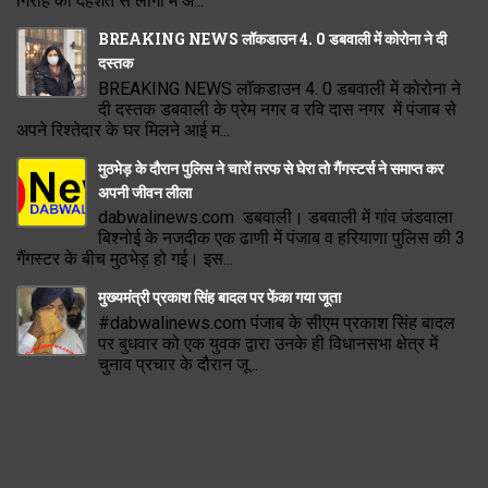
गिरोह की दहशत से लोगो में अ...
BREAKING NEWS लॉकडाउन 4. 0 डबवाली में कोरोना ने दी
दस्तक
BREAKING NEWS लॉकडाउन 4. 0 डबवाली में कोरोना ने
दी दस्तक डबवाली के प्रेम नगर व रवि दास नगर में पंजाब से
अपने रिश्तेदार के घर मिलने आई म...
मुठभेड़ के दौरान पुलिस ने चारों तरफ से घेरा तो गैंगस्टर्स ने समाप्त कर
अपनी जीवन लीला
dabwalinews.com डबवाली। डबवाली में गांव जंडवाला
बिश्नोई के नजदीक एक ढाणी में पंजाब व हरियाणा पुलिस की 3
गैंगस्टर के बीच मुठभेड़ हो गई। इस...
मुख्यमंत्री प्रकाश सिंह बादल पर फेंका गया जूता
#dabwalinews.com पंजाब के सीएम प्रकाश सिंह बादल
पर बुधवार को एक युवक द्वारा उनके ही विधानसभा क्षेत्र में
चुनाव प्रचार के दौरान जू...