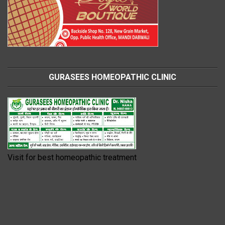
GURASEES HOMEOPATHIC CLINIC
Visit for best homeopathic treatment