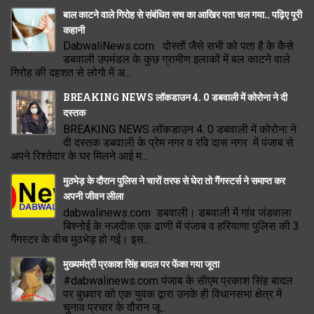
बाल काटने वाले गिरोह से संबंधित सच का आखिर पता चल गया.. पढ़िए पूरी
कहानी
DabwaliNews.com दोस्तों जैसे सभी को पता है के कैसे
डबवाली उपमंडल के कुछ ग्रामीण इलाकों में बल काटने वाले
गिरोह की दहशत से लोगो में अ...
BREAKING NEWS लॉकडाउन 4. 0 डबवाली में कोरोना ने दी
दस्तक
BREAKING NEWS लॉकडाउन 4. 0 डबवाली में कोरोना ने
दी दस्तक डबवाली के प्रेम नगर व रवि दास नगर में पंजाब से
अपने रिश्तेदार के घर मिलने आई म...
मुठभेड़ के दौरान पुलिस ने चारों तरफ से घेरा तो गैंगस्टर्स ने समाप्त कर
अपनी जीवन लीला
dabwalinews.com डबवाली। डबवाली में गांव जंडवाला
बिश्नोई के नजदीक एक ढाणी में पंजाब व हरियाणा पुलिस की 3
गैंगस्टर के बीच मुठभेड़ हो गई। इस...
मुख्यमंत्री प्रकाश सिंह बादल पर फेंका गया जूता
#dabwalinews.com पंजाब के सीएम प्रकाश सिंह बादल
पर बुधवार को एक युवक द्वारा उनके ही विधानसभा क्षेत्र में
चुनाव प्रचार के दौरान जू...