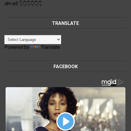
ऑन करें 👇👇👇👇👇👇
TRANSLATE
Powered by
Translate
FACEBOOK