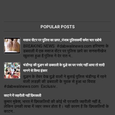
POPULAR POSTS
मसाज सेंटर पर पुलिस का छापा ,पंजाब पुलिसकर्मी समेत चार दबोचे
BREAKING NEWS #dabwalinews.com हरियाणा के
डबवाली में एक मसाज सेंटर पर पुलिस छापे का सनसनीखेज
खुलासा हुआ है.पुलिस ने देर रात म...
चंडीगढ़ की दुल्हन को डबवाली के दुल्हे का घर पसंद नहीं आया तो शादी
मानने से किया इंकार
दुल्हन के तेवर देख दुल्हे वालों ने बुलाई पुलिस चंडीगढ़ में रहने
वाली लडक़ी की डबवाली के युवक से हुआ था विवाह
#dabwalinews.com Exclusiv...
काटने में जहरीली नहीं छिपकली
कुमार मुकेश, भारत में छिपकलियों की कोई भी प्रजाति जहरीली नहीं है,
लेकिन उनकी त्वचा में जहर जरूर होता है। यही कारण है कि छिपकलियों के
काटन...