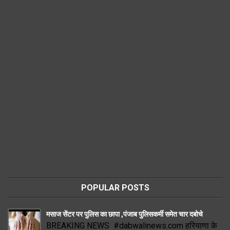
POPULAR POSTS
मसाज सेंटर पर पुलिस का छापा ,पंजाब पुलिसकर्मी समेत चार दबोचे
BREAKING NEWS #dabwalinews.com हरियाणा के