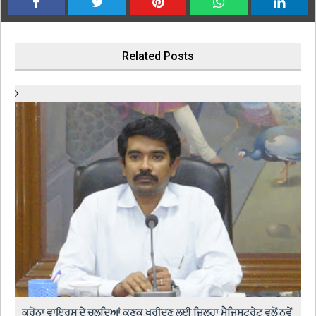
Related Posts
ਕਰੋਨਾ ਵਾਇਰਸ ਦੇ ਚਲਦਿਆਂ ਕਣਕ ਖਰੀਦਣ ਲਈ ਜ਼ਿਲ੍ਹਾ ਮੈਜਿਸਟਰੇਟ ਵਲੋਂ ਨਵੇਂ