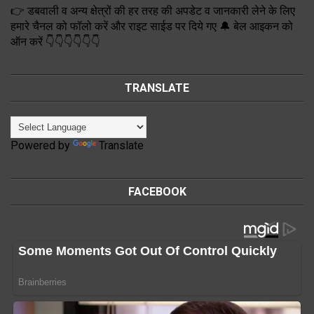
👉 डबवाली व अन्य क्षेत्रों की हर तरह की अपडेट व जानकारी लेने के लिए
हमारे चैनल को फॉलो करें और राइट साईड पर दिये गए 🔔 बेल आइकन को
ऑन करें 👇👇👇👇👇👇
TRANSLATE
Powered by
Translate
FACEBOOK