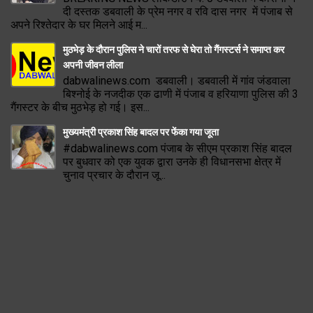
दी दस्तक डबवाली के प्रेम नगर व रवि दास नगर में पंजाब से
अपने रिश्तेदार के घर मिलने आई म...
मुठभेड़ के दौरान पुलिस ने चारों तरफ से घेरा तो गैंगस्टर्स ने समाप्त कर
अपनी जीवन लीला
dabwalinews.com डबवाली। डबवाली में गांव जंडवाला
बिश्नोई के नजदीक एक ढाणी में पंजाब व हरियाणा पुलिस की 3
गैंगस्टर के बीच मुठभेड़ हो गई। इस...
मुख्यमंत्री प्रकाश सिंह बादल पर फेंका गया जूता
#dabwalinews.com पंजाब के सीएम प्रकाश सिंह बादल
पर बुधवार को एक युवक द्वारा उनके ही विधानसभा क्षेत्र में
चुनाव प्रचार के दौरान जू...