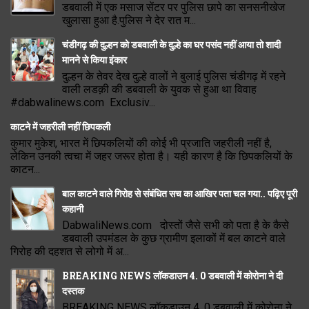
डबवाली में एक मसाज सेंटर पर पुलिस छापे का सनसनीखेज
खुलासा हुआ है.पुलिस ने देर रात म...
चंडीगढ़ की दुल्हन को डबवाली के दुल्हे का घर पसंद नहीं आया तो शादी
मानने से किया इंकार
दुल्हन के तेवर देख दुल्हे वालों ने बुलाई पुलिस चंडीगढ़ में रहने
वाली लडक़ी की डबवाली के युवक से हुआ था विवाह
#dabwalinews.com Exclusiv...
काटने में जहरीली नहीं छिपकली
कुमार मुकेश, भारत में छिपकलियों की कोई भी प्रजाति जहरीली नहीं है,
लेकिन उनकी त्वचा में जहर जरूर होता है। यही कारण है कि छिपकलियों के
काटन...
बाल काटने वाले गिरोह से संबंधित सच का आखिर पता चल गया.. पढ़िए पूरी
कहानी
DabwaliNews.com दोस्तों जैसे सभी को पता है के कैसे
डबवाली उपमंडल के कुछ ग्रामीण इलाकों में बल काटने वाले
गिरोह की दहशत से लोगो में अ...
BREAKING NEWS लॉकडाउन 4. 0 डबवाली में कोरोना ने दी
दस्तक
BREAKING NEWS लॉकडाउन 4. 0 डबवाली में कोरोना ने