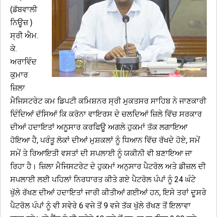
(ਡੱਬਵਾਲੀ
ਨਿਊਜ਼ )
ਸ੍ਰੀ ਐਮ.
ਕੇ.
ਅਰਾਵਿੰਦ
ਕੁਮਾਰ
ਜ਼ਿਲਾ
ਮੈਜਿਸਟਰੇਟ ਕਮ ਡਿਪਟੀ ਕਮਿਸ਼ਨਰ ਸ੍ਰੀ ਮੁਕਤਸਰ ਸਾਹਿਬ ਨੇ ਜਾਣਕਾਰੀ
ਦਿੰਦਿਆਂ ਦੱਸਿਆਂ ਕਿ ਕਰੋਨਾ ਵਾਇਰਸ ਦੇ ਚਲਦਿਆਂ ਜ਼ਿਲੇ ਵਿੱਚ ਸਰਕਾਰ
ਦੀਆਂ ਹਦਾਇਤਾਂ ਅਨੂਸਾਰ ਕਰਫਿਊ ਅਗਲੇ ਹੁਕਮਾਂ ਤੱਕ ਲਗਾਇਆ
ਹੋਇਆ ਹੈ, ਪਰੰਤੂ ਲੋਕਾਂ ਦੀਆਂ ਮੁਸ਼ਕਲਾਂ ਨੂੰ ਧਿਆਨ ਵਿੱਚ ਰੱਖਦੇ ਹੋਏ, ਸਮੇਂ
ਸਮੇਂ ਤੇ ਰਿਆਇਤੀ ਵਸਤਾਂ ਦੀ ਸਪਲਾਈ ਨੂੰ ਯਕੀਨੀ ਵੀ ਬਣਾਇਆ ਜਾ
ਰਿਹਾ ਹੈ। ਜ਼ਿਲਾ ਮੈਜਿਸਟਰੇਟ ਦੇ ਹੁਕਮਾਂ ਅਨੁਸਾਰ ਪੈਟਰੋਲ ਅਤੇ ਡੀਜ਼ਲ ਦੀ
ਸਪਲਾਈ ਲਈ ਪਹਿਲਾਂ ਨਿਰਧਾਰਤ ਕੀਤੇ ਗਏ ਪੈਟਰੋਲ ਪੰਪਾਂ ਨੂੰ 24 ਘੰਟੇ
ਖੁੱਲੇ ਰੱਖਣ ਦੀਆਂ ਹਦਾਇਤਾਂ ਜਾਰੀ ਕੀਤੀਆਂ ਗਈਆਂ ਹਨ, ਇਸੇ ਤਰਾਂ ਦੂਸਰੇ
ਪੈਟਰੋਲ ਪੰਪਾਂ ਨੂੰ ਵੀ ਸਵੇਰੇ 6 ਵਜੇ ਤੋਂ 9 ਵਜੇ ਤੱਕ ਖੁੱਲੇ ਰੱਖਣ ਤੋਂ ਇਲਾਵਾ