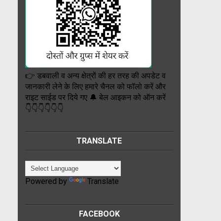
👉 डबवाली व अन्य क्षेत्रों की हर तरह की अपडेट व
जानकारी लेने के लिए हमारे चैनल को फॉलो करें और
राइट साईड पर दिये गए 🔔 बेल आइकन को ऑन करें
👇👇👇👇👇👇
TRANSLATE
Powered by
Translate
FACEBOOK