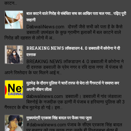
काटन...
बाल काटने वाले गिरोह से संबंधित सच का आखिर पता चल गया.. पढ़िए पूरी
कहानी
DabwaliNews.com दोस्तों जैसे सभी को पता है के कैसे
डबवाली उपमंडल के कुछ ग्रामीण इलाकों में बल काटने वाले
गिरोह की दहशत से लोगो में अ...
BREAKING NEWS लॉकडाउन 4. 0 डबवाली में कोरोना ने दी
दस्तक
BREAKING NEWS लॉकडाउन 4. 0 डबवाली में कोरोना ने
दी दस्तक डबवाली के प्रेम नगर व रवि दास नगर में पंजाब से
अपने रिश्तेदार के घर मिलने आई म...
मुठभेड़ के दौरान पुलिस ने चारों तरफ से घेरा तो गैंगस्टर्स ने समाप्त कर
अपनी जीवन लीला
dabwalinews.com डबवाली। डबवाली में गांव जंडवाला
बिश्नोई के नजदीक एक ढाणी में पंजाब व हरियाणा पुलिस की 3
गैंगस्टर के बीच मुठभेड़ हो गई। इस...
मुख्यमंत्री प्रकाश सिंह बादल पर फेंका गया जूता
#dabwalinews.com पंजाब के सीएम प्रकाश सिंह बादल
पर बुधवार को एक युवक द्वारा उनके ही विधानसभा क्षेत्र में