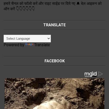
हमारे चैनल को फॉलो करें और राइट साईड पर दिये गए 🔔 बेल आइकन को
ऑन करें 👇👇👇👇👇👇
TRANSLATE
Powered by
Translate
FACEBOOK