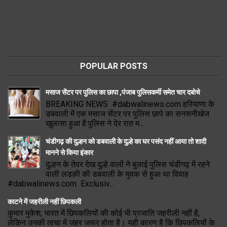
POPULAR POSTS
मसाज सेंटर पर पुलिस का छापा ,पंजाब पुलिसकर्मी समेत चार दबोचे
BREAKING NEWS #dabwalinews.com हरियाणा के
डबवाली में एक मसाज सेंटर पर पुलिस छापे का सनसनीखेज
खुलासा हुआ है.पुलिस ने देर रात म...
चंडीगढ़ की दुल्हन को डबवाली के दुल्हे का घर पसंद नहीं आया तो शादी
मानने से किया इंकार
दुल्हन के तेवर देख दुल्हे वालों ने बुलाई पुलिस चंडीगढ़ में रहने
वाली लडक़ी की डबवाली के युवक से हुआ था विवाह
#dabwalinews.com Exclusiv...
काटने में जहरीली नहीं छिपकली
कुमार मुकेश, भारत में छिपकलियों की कोई भी प्रजाति जहरीली नहीं है,
लेकिन उनकी त्वचा में जहर जरूर होता है। यही कारण है कि छिपकलियों के