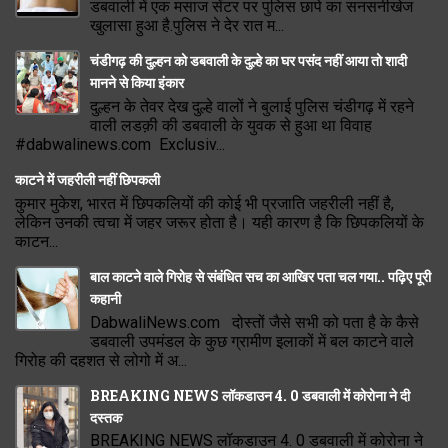
डबवाली में एक मसाज सेंटर पर पुलिस छापे का सनसनीखेज
खुलासा हुआ है.पुलिस ने देर रात म...
चंडीगढ़ की दुल्हन को डबवाली के दुल्हे का घर पसंद नहीं आया तो शादी
मानने से किया इंकार
दुल्हन के तेवर देख दुल्हे वालों ने बुलाई पुलिस चंडीगढ़ में रहने
वाली लडक़ी की डबवाली के युवक से हुआ था विवाह
#dabwalinews.com Exclusiv...
काटने में जहरीली नहीं छिपकली
कुमार मुकेश, भारत में छिपकलियों की कोई भी प्रजाति जहरीली नहीं है,
लेकिन उनकी त्वचा में जहर जरूर होता है। यही कारण है कि छिपकलियों के
काटन...
बाल काटने वाले गिरोह से संबंधित सच का आखिर पता चल गया.. पढ़िए पूरी
कहानी
DabwaliNews.com दोस्तों जैसे सभी को पता है के कैसे
डबवाली उपमंडल के कुछ ग्रामीण इलाकों में बल काटने वाले
गिरोह की दहशत से लोगो में अ...
BREAKING NEWS लॉकडाउन 4. 0 डबवाली में कोरोना ने दी
दस्तक
BREAKING NEWS लॉकडाउन 4. 0 डबवाली में कोरोना ने