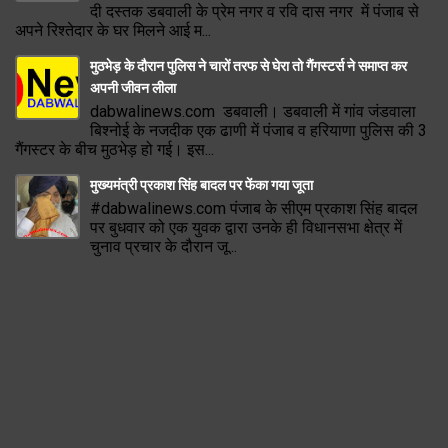
दी दस्तक डबवाली के प्रेम नगर व रवि दास नगर में पंजाब से
अपने रिश्तेदार के घर मिलने आई म...
मुठभेड़ के दौरान पुलिस ने चारों तरफ से घेरा तो गैंगस्टर्स ने समाप्त कर
अपनी जीवन लीला
dabwalinews.com डबवाली। डबवाली में गांव जंडवाला
बिश्नोई के नजदीक एक ढाणी में पंजाब व हरियाणा पुलिस की 3
गैंगस्टर के बीच मुठभेड़ हो गई। इस...
मुख्यमंत्री प्रकाश सिंह बादल पर फेंका गया जूता
#dabwalinews.com पंजाब के सीएम प्रकाश सिंह बादल
पर बुधवार को एक युवक द्वारा उनके ही विधानसभा क्षेत्र में
चुनाव प्रचार के दौरान जू...