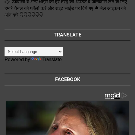
👉 डबवाली व अन्य क्षेत्रों की हर तरह की अपडेट व जानकारी लेने के लिए
हमारे चैनल को फॉलो करें और राइट साईड पर दिये गए 🔔 बेल आइकन को
ऑन करें 👇👇👇👇👇👇
TRANSLATE
Powered by
Translate
FACEBOOK