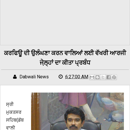
ਕਰਫਿਊ ਦੀ ਉਲੰਘਣਾ ਕਰਨ ਵਾਲਿਆਂ ਲਈ ਵੱਖਰੀ ਆਰਜੀ
ਜੇ਼ਲ੍ਹਾਂ ਦਾ ਕੀਤਾ ਪ੍ਰਬੰਧ
Dabwali News
6:27:00 AM
ਸ੍ਰੀ
ਮੁਕਤਸਰ
ਸਹਿਬ(ਡੱਬ
ਵਾਲੀ