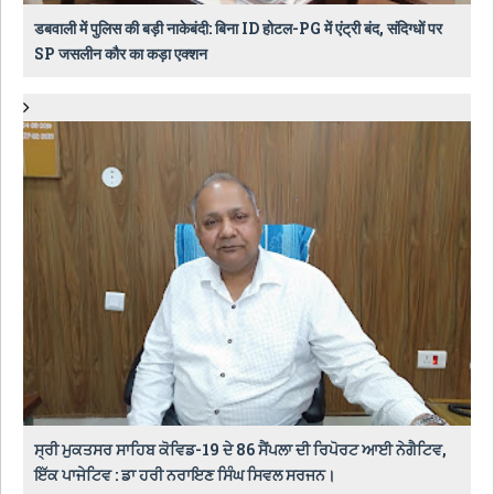
डबवाली में पुलिस की बड़ी नाकेबंदी: बिना ID होटल-PG में एंट्री बंद, संदिग्धों पर
SP जसलीन कौर का कड़ा एक्शन
ਸ੍ਰੀ ਮੁਕਤਸਰ ਸਾਹਿਬ ਕੋਵਿਡ-19 ਦੇ 86 ਸੈਂਪਲਾ ਦੀ ਰਿਪੋਰਟ ਆਈ ਨੇਗੈਟਿਵ,
ਇੱਕ ਪਾਜੇਟਿਵ : ਡਾ ਹਰੀ ਨਰਾਇਣ ਸਿੰਘ ਸਿਵਲ ਸਰਜਨ।