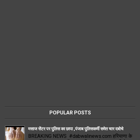
POPULAR POSTS
मसाज सेंटर पर पुलिस का छापा ,पंजाब पुलिसकर्मी समेत चार दबोचे
BREAKING NEWS #dabwalinews.com हरियाणा के