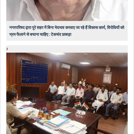
नगरपरिषद द्वारा पूरे शहर में बिना भेदभाव करवाए जा रहे हैं विकास कार्य, विरोधियों को
भ्रम फैलाने से बचाना चाहिए : टेकचंद छाबड़ा