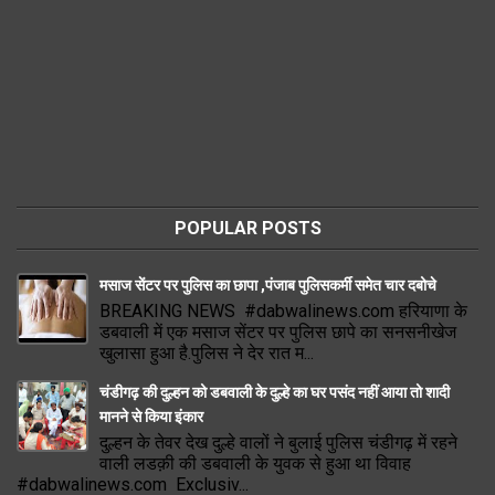
POPULAR POSTS
मसाज सेंटर पर पुलिस का छापा ,पंजाब पुलिसकर्मी समेत चार दबोचे
BREAKING NEWS #dabwalinews.com हरियाणा के
डबवाली में एक मसाज सेंटर पर पुलिस छापे का सनसनीखेज
खुलासा हुआ है.पुलिस ने देर रात म...
चंडीगढ़ की दुल्हन को डबवाली के दुल्हे का घर पसंद नहीं आया तो शादी
मानने से किया इंकार
दुल्हन के तेवर देख दुल्हे वालों ने बुलाई पुलिस चंडीगढ़ में रहने
वाली लडक़ी की डबवाली के युवक से हुआ था विवाह
#dabwalinews.com Exclusiv...