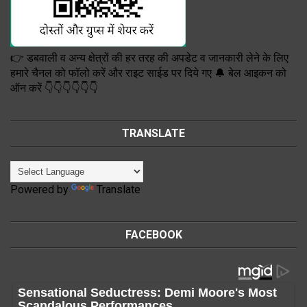
👉 डबवाली व अन्य क्षेत्रों की हर तरह की अपडेट व जानकारी लेने के लिए
हमारे चैनल को फॉलो करें और राइट साईड पर दिये गए 🔔 बेल आइकन को
ऑन करें 👇👇👇👇👇👇
TRANSLATE
Powered by
Translate
FACEBOOK