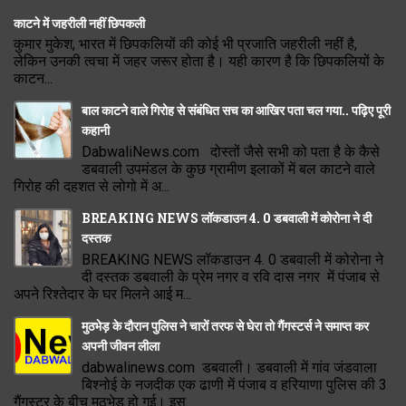
काटने में जहरीली नहीं छिपकली
कुमार मुकेश, भारत में छिपकलियों की कोई भी प्रजाति जहरीली नहीं है,
लेकिन उनकी त्वचा में जहर जरूर होता है। यही कारण है कि छिपकलियों के
काटन...
बाल काटने वाले गिरोह से संबंधित सच का आखिर पता चल गया.. पढ़िए पूरी
कहानी
DabwaliNews.com दोस्तों जैसे सभी को पता है के कैसे
डबवाली उपमंडल के कुछ ग्रामीण इलाकों में बल काटने वाले
गिरोह की दहशत से लोगो में अ...
BREAKING NEWS लॉकडाउन 4. 0 डबवाली में कोरोना ने दी
दस्तक
BREAKING NEWS लॉकडाउन 4. 0 डबवाली में कोरोना ने
दी दस्तक डबवाली के प्रेम नगर व रवि दास नगर में पंजाब से
अपने रिश्तेदार के घर मिलने आई म...
मुठभेड़ के दौरान पुलिस ने चारों तरफ से घेरा तो गैंगस्टर्स ने समाप्त कर
अपनी जीवन लीला
dabwalinews.com डबवाली। डबवाली में गांव जंडवाला
बिश्नोई के नजदीक एक ढाणी में पंजाब व हरियाणा पुलिस की 3
गैंगस्टर के बीच मुठभेड़ हो गई। इस...