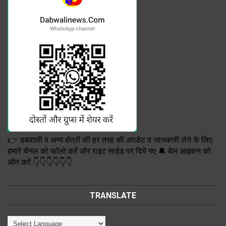
👉 डबवाली व अन्य क्षेत्रों की हर तरह की अपडेट व जानकारी लेने के लिए
हमारे चैनल को फॉलो करें और राइट साईड पर दिये गए 🔔 बेल आइकन को
ऑन करें 👇👇👇👇👇👇
TRANSLATE