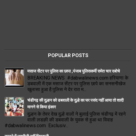
POPULAR POSTS
मसाज सेंटर पर पुलिस का छापा ,पंजाब पुलिसकर्मी समेत चार दबोचे
BREAKING NEWS #dabwalinews.com हरियाणा के
डबवाली में एक मसाज सेंटर पर पुलिस छापे का सनसनीखेज
खुलासा हुआ है.पुलिस ने देर रात म...
चंडीगढ़ की दुल्हन को डबवाली के दुल्हे का घर पसंद नहीं आया तो शादी
मानने से किया इंकार
दुल्हन के तेवर देख दुल्हे वालों ने बुलाई पुलिस चंडीगढ़ में रहने
वाली लडक़ी की डबवाली के युवक से हुआ था विवाह
#dabwalinews.com Exclusiv...