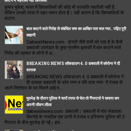
काटने में जहरीली नहीं छिपकली
कुमार मुकेश, भारत में छिपकलियों की कोई भी प्रजाति जहरीली नहीं है,
लेकिन उनकी त्वचा में जहर जरूर होता है। यही कारण है कि छिपकलियों के
काटन...
बाल काटने वाले गिरोह से संबंधित सच का आखिर पता चल गया.. पढ़िए पूरी
कहानी
DabwaliNews.com दोस्तों जैसे सभी को पता है के कैसे
डबवाली उपमंडल के कुछ ग्रामीण इलाकों में बल काटने वाले
गिरोह की दहशत से लोगो में अ...
BREAKING NEWS लॉकडाउन 4. 0 डबवाली में कोरोना ने दी
दस्तक
BREAKING NEWS लॉकडाउन 4. 0 डबवाली में कोरोना ने
दी दस्तक डबवाली के प्रेम नगर व रवि दास नगर में पंजाब से
अपने रिश्तेदार के घर मिलने आई म...
मुठभेड़ के दौरान पुलिस ने चारों तरफ से घेरा तो गैंगस्टर्स ने समाप्त कर
अपनी जीवन लीला
dabwalinews.com डबवाली। डबवाली में गांव जंडवाला
बिश्नोई के नजदीक एक ढाणी में पंजाब व हरियाणा पुलिस की 3
गैंगस्टर के बीच मुठभेड़ हो गई। इस...