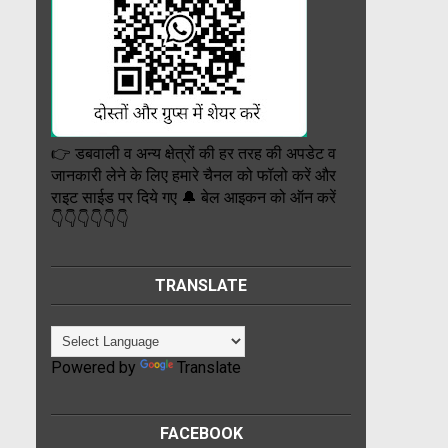
👉 डबवाली व अन्य क्षेत्रों की हर तरह की अपडेट व
जानकारी लेने के लिए हमारे चैनल को फॉलो करें और
राइट साईड पर दिये गए 🔔 बेल आइकन को ऑन करें
👇👇👇👇👇👇
TRANSLATE
Powered by
Translate
FACEBOOK