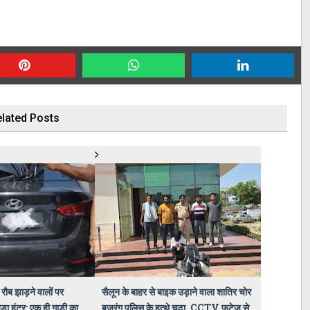
lated Posts
रौब झाड़ने वालों पर
सैलून के बाहर से बाइक उड़ाने वाला शातिर चोर
़ा हंटर: एक ही गाड़ी का
बजरंग पुलिस के हत्थे चढ़ा, CCTV फुटेज से