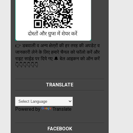
👉 डबवाली व अन्य क्षेत्रों की हर तरह की अपडेट व
जानकारी लेने के लिए हमारे चैनल को फॉलो करें और
राइट साईड पर दिये गए 🔔 बेल आइकन को ऑन करें
👇👇👇👇👇👇
TRANSLATE
Powered by
Translate
FACEBOOK