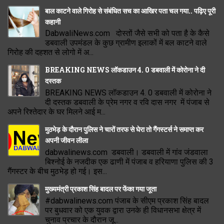
बाल काटने वाले गिरोह से संबंधित सच का आखिर पता चल गया.. पढ़िए पूरी
कहानी
DabwaliNews.com दोस्तों जैसे सभी को पता है के कैसे
डबवाली उपमंडल के कुछ ग्रामीण इलाकों में बल काटने वाले
गिरोह की दहशत से लोगो में अ...
BREAKING NEWS लॉकडाउन 4. 0 डबवाली में कोरोना ने दी
दस्तक
BREAKING NEWS लॉकडाउन 4. 0 डबवाली में कोरोना ने
दी दस्तक डबवाली के प्रेम नगर व रवि दास नगर में पंजाब से
अपने रिश्तेदार के घर मिलने आई म...
मुठभेड़ के दौरान पुलिस ने चारों तरफ से घेरा तो गैंगस्टर्स ने समाप्त कर
अपनी जीवन लीला
dabwalinews.com डबवाली। डबवाली में गांव जंडवाला
बिश्नोई के नजदीक एक ढाणी में पंजाब व हरियाणा पुलिस की 3
गैंगस्टर के बीच मुठभेड़ हो गई। इस...
मुख्यमंत्री प्रकाश सिंह बादल पर फेंका गया जूता
#dabwalinews.com पंजाब के सीएम प्रकाश सिंह बादल
पर बुधवार को एक युवक द्वारा उनके ही विधानसभा क्षेत्र में
चुनाव प्रचार के दौरान जू...