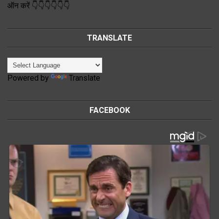
ऑन करें 👇👇👇👇👇👇
TRANSLATE
Powered by
Translate
FACEBOOK