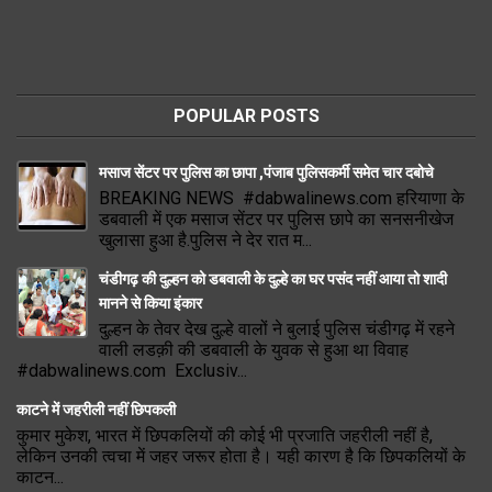
POPULAR POSTS
मसाज सेंटर पर पुलिस का छापा ,पंजाब पुलिसकर्मी समेत चार दबोचे
BREAKING NEWS #dabwalinews.com हरियाणा के
डबवाली में एक मसाज सेंटर पर पुलिस छापे का सनसनीखेज
खुलासा हुआ है.पुलिस ने देर रात म...
चंडीगढ़ की दुल्हन को डबवाली के दुल्हे का घर पसंद नहीं आया तो शादी
मानने से किया इंकार
दुल्हन के तेवर देख दुल्हे वालों ने बुलाई पुलिस चंडीगढ़ में रहने
वाली लडक़ी की डबवाली के युवक से हुआ था विवाह
#dabwalinews.com Exclusiv...
काटने में जहरीली नहीं छिपकली
कुमार मुकेश, भारत में छिपकलियों की कोई भी प्रजाति जहरीली नहीं है,
लेकिन उनकी त्वचा में जहर जरूर होता है। यही कारण है कि छिपकलियों के
काटन...