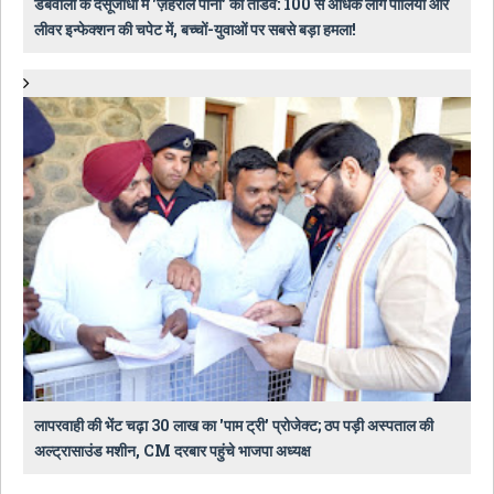
डबवाली के देसूजोधा में 'ज़हरीले पानी' का तांडव: 100 से अधिक लोग पीलिया और
लीवर इन्फेक्शन की चपेट में, बच्चों-युवाओं पर सबसे बड़ा हमला!
लापरवाही की भेंट चढ़ा 30 लाख का 'पाम ट्री' प्रोजेक्ट; ठप पड़ी अस्पताल की
अल्ट्रासाउंड मशीन, CM दरबार पहुंचे भाजपा अध्यक्ष