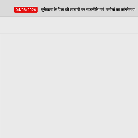
 के पिता की लाचारी पर राजनीति गर्म: मसीतां का कांग्रेस पर सीधा वार— कहा- 'सिखों के प्रति कां