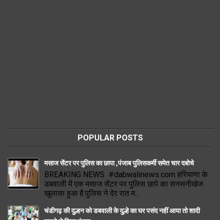
POPULAR POSTS
मसाज सेंटर पर पुलिस का छापा ,पंजाब पुलिसकर्मी समेत चार दबोचे
BREAKING NEWS #dabwalinews.com हरियाणा के
डबवाली में एक मसाज सेंटर पर पुलिस छापे का सनसनीखेज
खुलासा हुआ है.पुलिस ने देर रात म...
चंडीगढ़ की दुल्हन को डबवाली के दुल्हे का घर पसंद नहीं आया तो शादी