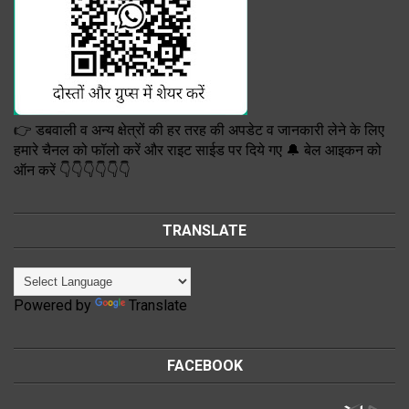
👉 डबवाली व अन्य क्षेत्रों की हर तरह की अपडेट व जानकारी लेने के लिए
हमारे चैनल को फॉलो करें और राइट साईड पर दिये गए 🔔 बेल आइकन को
ऑन करें 👇👇👇👇👇👇
TRANSLATE
Powered by
Translate
FACEBOOK