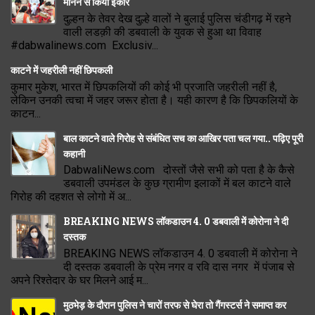
मानने से किया इंकार
दुल्हन के तेवर देख दुल्हे वालों ने बुलाई पुलिस चंडीगढ़ में रहने
वाली लडक़ी की डबवाली के युवक से हुआ था विवाह
#dabwalinews.com Exclusiv...
काटने में जहरीली नहीं छिपकली
कुमार मुकेश, भारत में छिपकलियों की कोई भी प्रजाति जहरीली नहीं है,
लेकिन उनकी त्वचा में जहर जरूर होता है। यही कारण है कि छिपकलियों के
काटन...
बाल काटने वाले गिरोह से संबंधित सच का आखिर पता चल गया.. पढ़िए पूरी
कहानी
DabwaliNews.com दोस्तों जैसे सभी को पता है के कैसे
डबवाली उपमंडल के कुछ ग्रामीण इलाकों में बल काटने वाले
गिरोह की दहशत से लोगो में अ...
BREAKING NEWS लॉकडाउन 4. 0 डबवाली में कोरोना ने दी
दस्तक
BREAKING NEWS लॉकडाउन 4. 0 डबवाली में कोरोना ने
दी दस्तक डबवाली के प्रेम नगर व रवि दास नगर में पंजाब से
अपने रिश्तेदार के घर मिलने आई म...
मुठभेड़ के दौरान पुलिस ने चारों तरफ से घेरा तो गैंगस्टर्स ने समाप्त कर