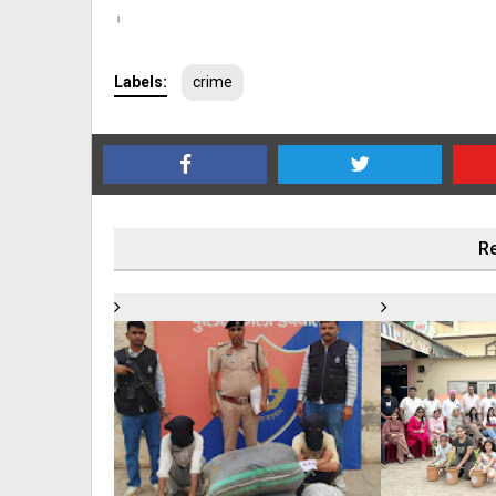
।
Labels:
crime
Re