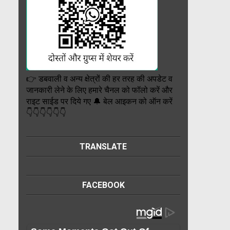
👉 डबवाली व अन्य क्षेत्रों की हर तरह की अपडेट व
जानकारी लेने के लिए हमारे चैनल को फॉलो करें और
राइट साईड पर दिये गए 🔔 बेल आइकन को ऑन करें
👇👇👇👇👇👇
TRANSLATE
FACEBOOK