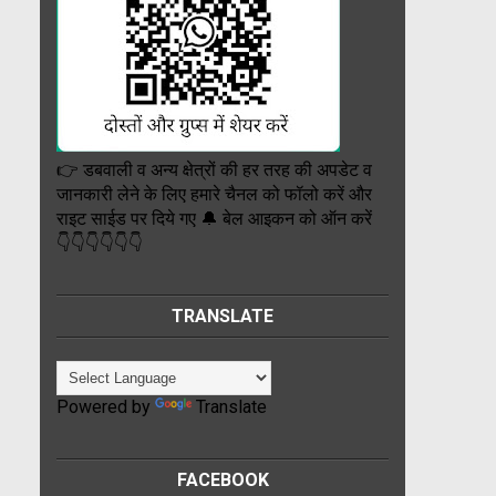
👉 डबवाली व अन्य क्षेत्रों की हर तरह की अपडेट व
जानकारी लेने के लिए हमारे चैनल को फॉलो करें और
राइट साईड पर दिये गए 🔔 बेल आइकन को ऑन करें
👇👇👇👇👇👇
TRANSLATE
Powered by
Translate
FACEBOOK