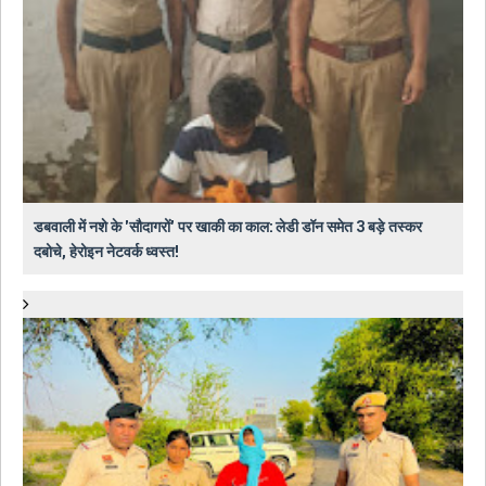
डबवाली में नशे के 'सौदागरों' पर खाकी का काल: लेडी डॉन समेत 3 बड़े तस्कर
दबोचे, हेरोइन नेटवर्क ध्वस्त!