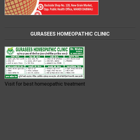
GURASEES HOMEOPATHIC CLINIC
Visit for best homeopathic treatment