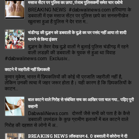
मसाज सेंटर पर पुलिस का छापा ,पंजाब पुलिसकर्मी समेत चार दबोचे
BREAKING NEWS #dabwalinews.com हरियाणा के
डबवाली में एक मसाज सेंटर पर पुलिस छापे का सनसनीखेज
खुलासा हुआ है.पुलिस ने देर रात म...
चंडीगढ़ की दुल्हन को डबवाली के दुल्हे का घर पसंद नहीं आया तो शादी
मानने से किया इंकार
दुल्हन के तेवर देख दुल्हे वालों ने बुलाई पुलिस चंडीगढ़ में रहने
वाली लडक़ी की डबवाली के युवक से हुआ था विवाह
#dabwalinews.com Exclusiv...
काटने में जहरीली नहीं छिपकली
कुमार मुकेश, भारत में छिपकलियों की कोई भी प्रजाति जहरीली नहीं है,
लेकिन उनकी त्वचा में जहर जरूर होता है। यही कारण है कि छिपकलियों के
काटन...
बाल काटने वाले गिरोह से संबंधित सच का आखिर पता चल गया.. पढ़िए पूरी
कहानी
DabwaliNews.com दोस्तों जैसे सभी को पता है के कैसे
डबवाली उपमंडल के कुछ ग्रामीण इलाकों में बल काटने वाले
गिरोह की दहशत से लोगो में अ...
BREAKING NEWS लॉकडाउन 4. 0 डबवाली में कोरोना ने दी