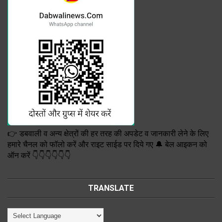
👉 डबवाली व अन्य क्षेत्रों की हर तरह की अपडेट व जानकारी लेने के लिए
हमारे चैनल को फॉलो करें और राइट साईड पर दिये गए 🔔 बेल आइकन को
ऑन करें 👇👇👇👇👇👇
TRANSLATE