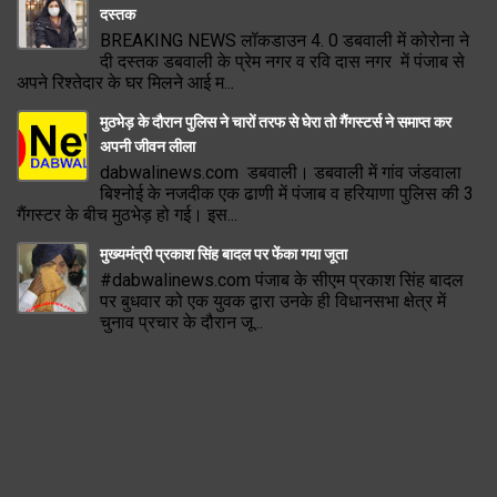
दस्तक
BREAKING NEWS लॉकडाउन 4. 0 डबवाली में कोरोना ने
दी दस्तक डबवाली के प्रेम नगर व रवि दास नगर में पंजाब से
अपने रिश्तेदार के घर मिलने आई म...
मुठभेड़ के दौरान पुलिस ने चारों तरफ से घेरा तो गैंगस्टर्स ने समाप्त कर
अपनी जीवन लीला
dabwalinews.com डबवाली। डबवाली में गांव जंडवाला
बिश्नोई के नजदीक एक ढाणी में पंजाब व हरियाणा पुलिस की 3
गैंगस्टर के बीच मुठभेड़ हो गई। इस...
मुख्यमंत्री प्रकाश सिंह बादल पर फेंका गया जूता
#dabwalinews.com पंजाब के सीएम प्रकाश सिंह बादल
पर बुधवार को एक युवक द्वारा उनके ही विधानसभा क्षेत्र में
चुनाव प्रचार के दौरान जू...