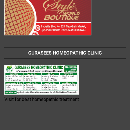
GURASEES HOMEOPATHIC CLINIC
Visit for best homeopathic treatment