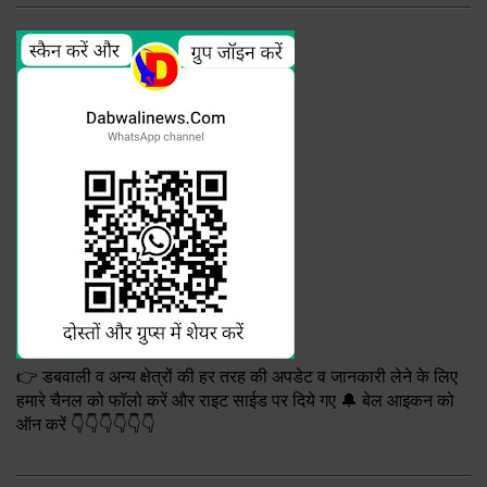
👉 डबवाली व अन्य क्षेत्रों की हर तरह की अपडेट व जानकारी लेने के लिए
हमारे चैनल को फॉलो करें और राइट साईड पर दिये गए 🔔 बेल आइकन को
ऑन करें 👇👇👇👇👇👇