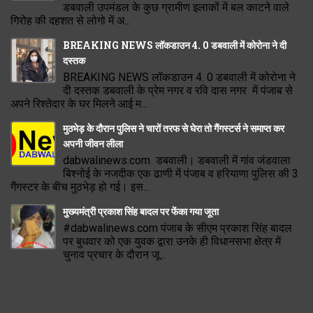
डबवाली उपमंडल के कुछ ग्रामीण इलाकों में बल काटने वाले
गिरोह की दहशत से लोगो में अ...
BREAKING NEWS लॉकडाउन 4. 0 डबवाली में कोरोना ने दी
दस्तक
BREAKING NEWS लॉकडाउन 4. 0 डबवाली में कोरोना ने
दी दस्तक डबवाली के प्रेम नगर व रवि दास नगर में पंजाब से
अपने रिश्तेदार के घर मिलने आई म...
मुठभेड़ के दौरान पुलिस ने चारों तरफ से घेरा तो गैंगस्टर्स ने समाप्त कर
अपनी जीवन लीला
dabwalinews.com डबवाली। डबवाली में गांव जंडवाला
बिश्नोई के नजदीक एक ढाणी में पंजाब व हरियाणा पुलिस की 3
गैंगस्टर के बीच मुठभेड़ हो गई। इस...
मुख्यमंत्री प्रकाश सिंह बादल पर फेंका गया जूता
#dabwalinews.com पंजाब के सीएम प्रकाश सिंह बादल
पर बुधवार को एक युवक द्वारा उनके ही विधानसभा क्षेत्र में
चुनाव प्रचार के दौरान जू...