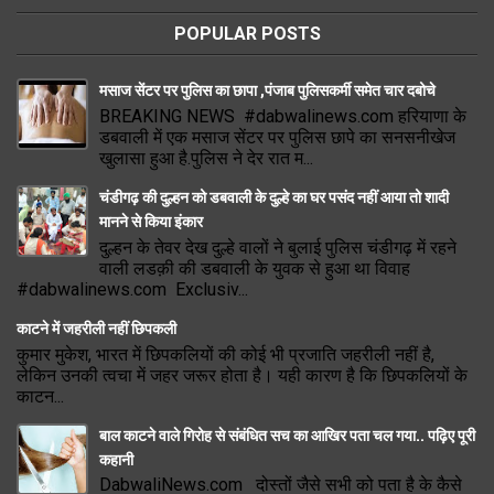
POPULAR POSTS
मसाज सेंटर पर पुलिस का छापा ,पंजाब पुलिसकर्मी समेत चार दबोचे
BREAKING NEWS #dabwalinews.com हरियाणा के
डबवाली में एक मसाज सेंटर पर पुलिस छापे का सनसनीखेज
खुलासा हुआ है.पुलिस ने देर रात म...
चंडीगढ़ की दुल्हन को डबवाली के दुल्हे का घर पसंद नहीं आया तो शादी
मानने से किया इंकार
दुल्हन के तेवर देख दुल्हे वालों ने बुलाई पुलिस चंडीगढ़ में रहने
वाली लडक़ी की डबवाली के युवक से हुआ था विवाह
#dabwalinews.com Exclusiv...
काटने में जहरीली नहीं छिपकली
कुमार मुकेश, भारत में छिपकलियों की कोई भी प्रजाति जहरीली नहीं है,
लेकिन उनकी त्वचा में जहर जरूर होता है। यही कारण है कि छिपकलियों के
काटन...
बाल काटने वाले गिरोह से संबंधित सच का आखिर पता चल गया.. पढ़िए पूरी
कहानी
DabwaliNews.com दोस्तों जैसे सभी को पता है के कैसे