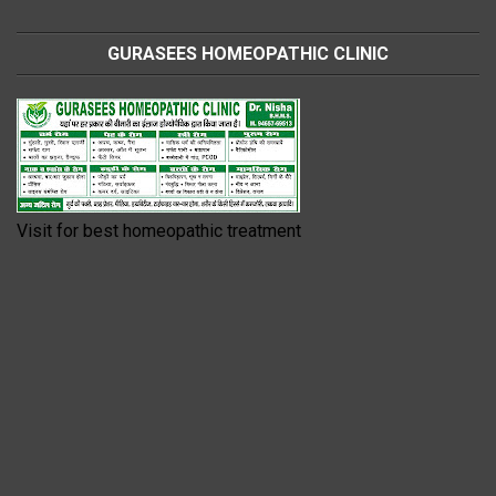
GURASEES HOMEOPATHIC CLINIC
Visit for best homeopathic treatment