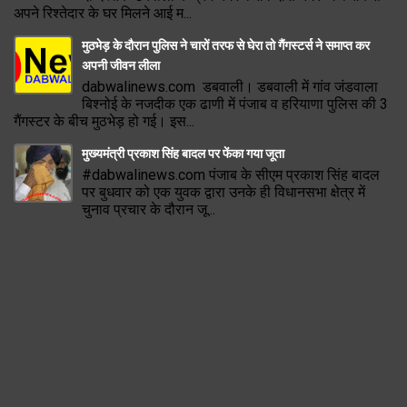
अपने रिश्तेदार के घर मिलने आई म...
मुठभेड़ के दौरान पुलिस ने चारों तरफ से घेरा तो गैंगस्टर्स ने समाप्त कर
अपनी जीवन लीला
dabwalinews.com डबवाली। डबवाली में गांव जंडवाला
बिश्नोई के नजदीक एक ढाणी में पंजाब व हरियाणा पुलिस की 3
गैंगस्टर के बीच मुठभेड़ हो गई। इस...
मुख्यमंत्री प्रकाश सिंह बादल पर फेंका गया जूता
#dabwalinews.com पंजाब के सीएम प्रकाश सिंह बादल
पर बुधवार को एक युवक द्वारा उनके ही विधानसभा क्षेत्र में
चुनाव प्रचार के दौरान जू...