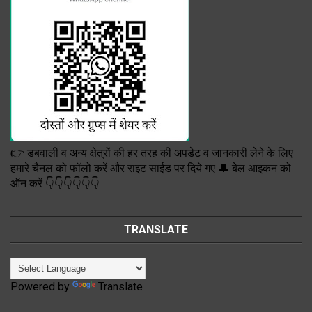
👉 डबवाली व अन्य क्षेत्रों की हर तरह की अपडेट व जानकारी लेने के लिए
हमारे चैनल को फॉलो करें और राइट साईड पर दिये गए 🔔 बेल आइकन को
ऑन करें 👇👇👇👇👇👇
TRANSLATE
Powered by
Translate