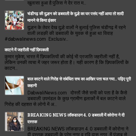
खुलासा हुआ है.पुलिस ने देर रात म...
चंडीगढ़ की दुल्हन को डबवाली के दुल्हे का घर पसंद नहीं आया तो शादी
मानने से किया इंकार
दुल्हन के तेवर देख दुल्हे वालों ने बुलाई पुलिस चंडीगढ़ में रहने
वाली लडक़ी की डबवाली के युवक से हुआ था विवाह
#dabwalinews.com Exclusiv...
काटने में जहरीली नहीं छिपकली
कुमार मुकेश, भारत में छिपकलियों की कोई भी प्रजाति जहरीली नहीं है,
लेकिन उनकी त्वचा में जहर जरूर होता है। यही कारण है कि छिपकलियों के
काटन...
बाल काटने वाले गिरोह से संबंधित सच का आखिर पता चल गया.. पढ़िए पूरी
कहानी
DabwaliNews.com दोस्तों जैसे सभी को पता है के कैसे
डबवाली उपमंडल के कुछ ग्रामीण इलाकों में बल काटने वाले
गिरोह की दहशत से लोगो में अ...
BREAKING NEWS लॉकडाउन 4. 0 डबवाली में कोरोना ने दी
दस्तक
BREAKING NEWS लॉकडाउन 4. 0 डबवाली में कोरोना ने
दी दस्तक डबवाली के प्रेम नगर व रवि दास नगर में पंजाब से