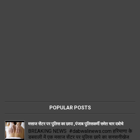
POPULAR POSTS
मसाज सेंटर पर पुलिस का छापा ,पंजाब पुलिसकर्मी समेत चार दबोचे
BREAKING NEWS #dabwalinews.com हरियाणा के
डबवाली में एक मसाज सेंटर पर पुलिस छापे का सनसनीखेज