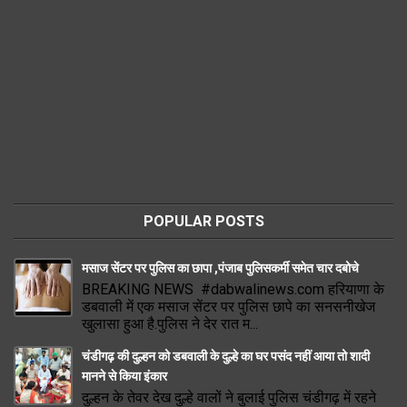
POPULAR POSTS
मसाज सेंटर पर पुलिस का छापा ,पंजाब पुलिसकर्मी समेत चार दबोचे
BREAKING NEWS #dabwalinews.com हरियाणा के
डबवाली में एक मसाज सेंटर पर पुलिस छापे का सनसनीखेज
खुलासा हुआ है.पुलिस ने देर रात म...
चंडीगढ़ की दुल्हन को डबवाली के दुल्हे का घर पसंद नहीं आया तो शादी
मानने से किया इंकार
दुल्हन के तेवर देख दुल्हे वालों ने बुलाई पुलिस चंडीगढ़ में रहने