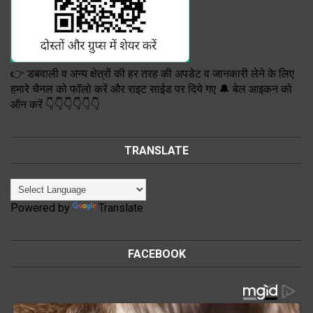
👉 डबवाली व अन्य क्षेत्रों की हर तरह की अपडेट व जानकारी लेने के लिए
हमारे चैनल को फॉलो करें और राइट साईड पर दिये गए 🔔 बेल आइकन को
ऑन करें 👇👇👇👇👇👇
TRANSLATE
Powered by
Translate
FACEBOOK