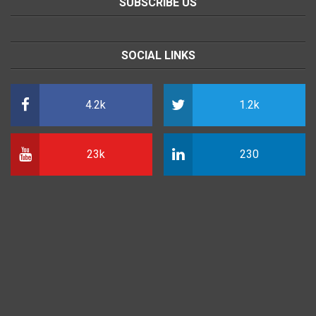
SUBSCRIBE US
SOCIAL LINKS
4.2k
1.2k
23k
230