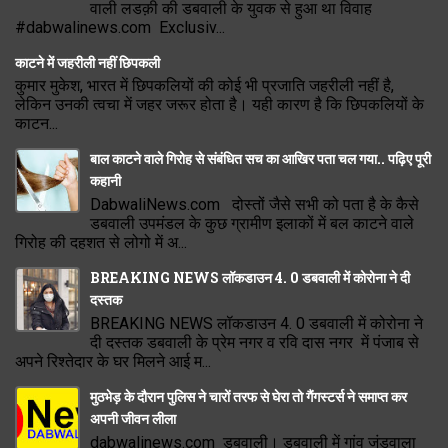
वाली लडक़ी की डबवाली के युवक से हुआ था विवाह
#dabwalinews.com Exclusiv...
काटने में जहरीली नहीं छिपकली
कुमार मुकेश, भारत में छिपकलियों की कोई भी प्रजाति जहरीली नहीं है,
लेकिन उनकी त्वचा में जहर जरूर होता है। यही कारण है कि छिपकलियों के
काटन...
बाल काटने वाले गिरोह से संबंधित सच का आखिर पता चल गया.. पढ़िए पूरी
कहानी
DabwaliNews.com दोस्तों जैसे सभी को पता है के कैसे
डबवाली उपमंडल के कुछ ग्रामीण इलाकों में बल काटने वाले
गिरोह की दहशत से लोगो में अ...
BREAKING NEWS लॉकडाउन 4. 0 डबवाली में कोरोना ने दी
दस्तक
BREAKING NEWS लॉकडाउन 4. 0 डबवाली में कोरोना ने
दी दस्तक डबवाली के प्रेम नगर व रवि दास नगर में पंजाब से
अपने रिश्तेदार के घर मिलने आई म...
मुठभेड़ के दौरान पुलिस ने चारों तरफ से घेरा तो गैंगस्टर्स ने समाप्त कर
अपनी जीवन लीला
dabwalinews.com डबवाली। डबवाली में गांव जंडवाला