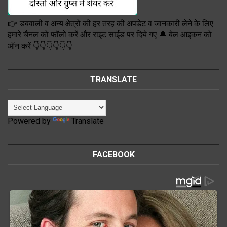
👉 डबवाली व अन्य क्षेत्रों की हर तरह की अपडेट व जानकारी लेने के लिए
हमारे चैनल को फॉलो करें और राइट साईड पर दिये गए 🔔 बेल आइकन को
ऑन करें 👇👇👇👇👇👇
TRANSLATE
Powered by
Translate
FACEBOOK