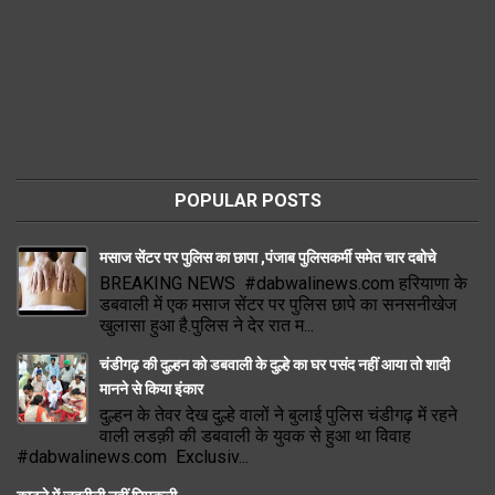
POPULAR POSTS
मसाज सेंटर पर पुलिस का छापा ,पंजाब पुलिसकर्मी समेत चार दबोचे
BREAKING NEWS #dabwalinews.com हरियाणा के
डबवाली में एक मसाज सेंटर पर पुलिस छापे का सनसनीखेज
खुलासा हुआ है.पुलिस ने देर रात म...
चंडीगढ़ की दुल्हन को डबवाली के दुल्हे का घर पसंद नहीं आया तो शादी
मानने से किया इंकार
दुल्हन के तेवर देख दुल्हे वालों ने बुलाई पुलिस चंडीगढ़ में रहने
वाली लडक़ी की डबवाली के युवक से हुआ था विवाह
#dabwalinews.com Exclusiv...