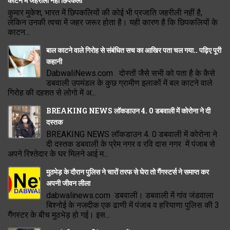
काटने में जहरीली नहीं छिपकली
कुमार मुकेश, भारत में छिपकलियों की कोई भी प्रजाति जहरीली नहीं है,
लेकिन उनकी त्वचा में जहर जरूर होता है। यही कारण है कि छिपकलियों के
काटन...
बाल काटने वाले गिरोह से संबंधित सच का आखिर पता चल गया.. पढ़िए पूरी
कहानी
DabwaliNews.com दोस्तों जैसे सभी को पता है के कैसे
डबवाली उपमंडल के कुछ ग्रामीण इलाकों में बल काटने वाले
गिरोह की दहशत से लोगो में अ...
BREAKING NEWS लॉकडाउन 4. 0 डबवाली में कोरोना ने दी
दस्तक
BREAKING NEWS लॉकडाउन 4. 0 डबवाली में कोरोना ने
दी दस्तक डबवाली के प्रेम नगर व रवि दास नगर में पंजाब से
अपने रिश्तेदार के घर मिलने आई म...
मुठभेड़ के दौरान पुलिस ने चारों तरफ से घेरा तो गैंगस्टर्स ने समाप्त कर
अपनी जीवन लीला
dabwalinews.com डबवाली। डबवाली में गांव जंडवाला
बिश्नोई के नजदीक एक ढाणी में पंजाब व हरियाणा पुलिस की 3
गैंगस्टर के बीच मुठभेड़ हो गई। इस...