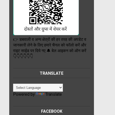
👉 डबवाली व अन्य क्षेत्रों की हर तरह की अपडेट व
जानकारी लेने के लिए हमारे चैनल को फॉलो करें और
राइट साईड पर दिये गए 🔔 बेल आइकन को ऑन करें
👇👇👇👇👇👇
TRANSLATE
Powered by
Translate
FACEBOOK